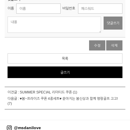
이름
비밀번호
댓글쓰기
수정
삭제
목록
글쓰기
이전글 :
SUMMER SPECIAL 리미티드 쿠폰
(1)
다음글 :
♥봄~프라이즈 쿠폰 4종세트♥ 쏟아지는 봄신상과 함께 명랑골프 고고!
(7)
@msdanilove