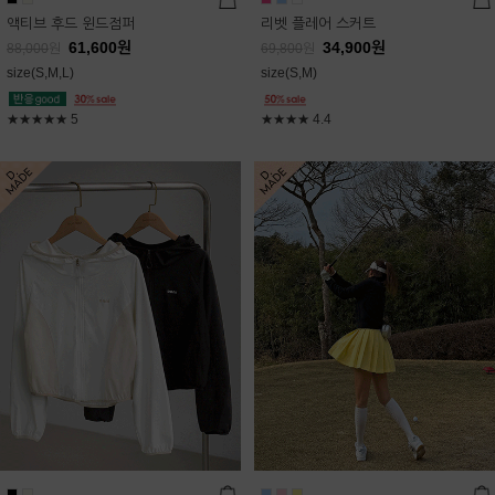
액티브 후드 윈드점퍼
리벳 플레어 스커트
61,600
원
34,900
원
88,000
원
69,800
원
size(S,M,L)
size(S,M)
★★★★★
5
★★★★
4.4