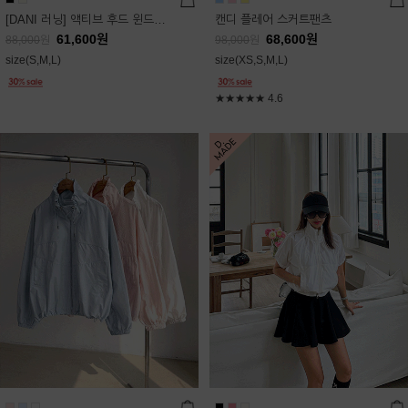
[DANI 러닝] 액티브 후드 윈드점퍼
캔디 플레어 스커트팬츠
61,600
원
68,600
원
88,000
원
98,000
원
size(S,M,L)
size(XS,S,M,L)
★★★★★
4.6