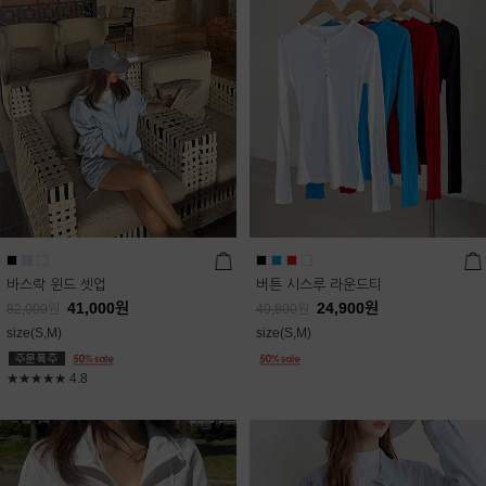
바스락 윈드 셋업
버튼 시스루 라운드티
41,000
원
24,900
원
82,000
원
49,800
원
size(S,M)
size(S,M)
★★★★★
4.8