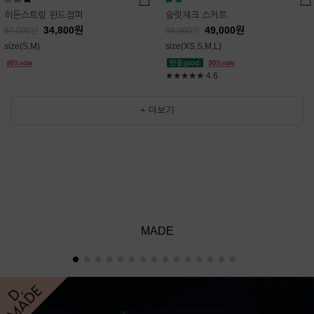
히든스트링 윈드점퍼
슬릿체크 스커트
34,800
원
49,000
원
87,000
원
98,000
원
size(S,M)
size(XS,S,M,L)
★★★★★
4.6
+ 더보기
MADE