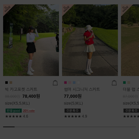
빅 카고포켓 스커트
썸머 시그니처 스커트
더블 랩 
78,400
원
77,000
원
98,000
원
87,000
원
size(XS,S,M,L)
size(S,M,L)
size(XS,S
★★★★★
4.6
★★★★★
4.9
★★★★