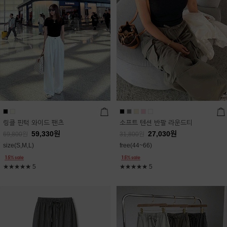
링클 핀턱 와이드 팬츠
소프트 텐션 반팔 라운드티
59,330
원
27,030
원
69,800
원
31,800
원
size(S,M,L)
free(44~66)
★★★★★
5
★★★★★
5