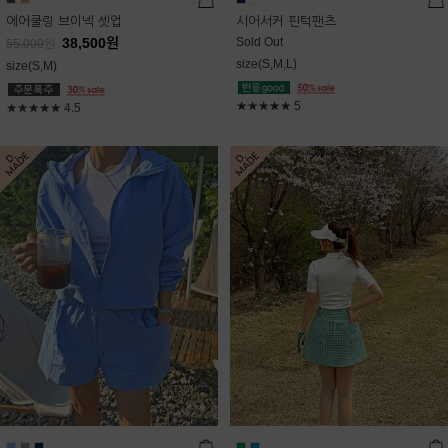
에어쿨링 브이넥 셋업
시어서커 핀턱팬츠
38,500
원
Sold Out
55,000
원
size(S,M,L)
size(S,M)
★★★★★
5
★★★★★
4.5