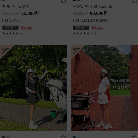
엠버라인 블루종
텐션업 밴딩 와이드팬츠
55,000
원
68,600
원
110,000
원
98,000
원
size(S,M,L)
size(S,M,L/basic,long)
★★★★★
5
★★★★★
4.8