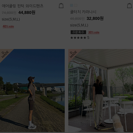
에어쿨링 핀턱 와이드팬츠
쿨터치 카라나시
44,880
원
74,800
원
32,800
원
46,800
원
size(S,M,L)
size(S,M,L)
★★★★★
5