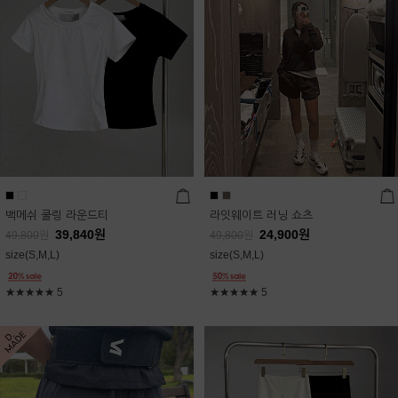
백메쉬 쿨링 라운드티
라잇웨이트 러닝 쇼츠
39,840
원
24,900
원
49,800
원
49,800
원
size(S,M,L)
size(S,M,L)
★★★★★
5
★★★★★
5