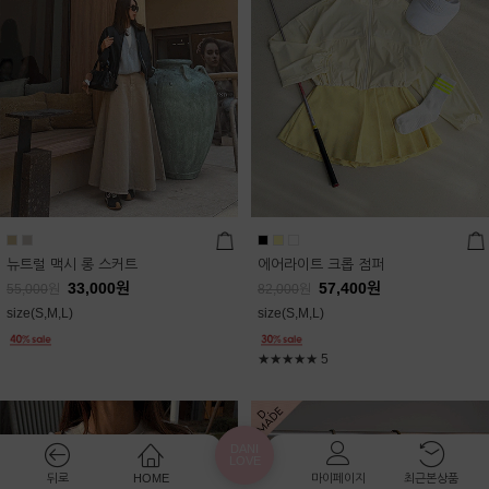
뉴트럴 맥시 롱 스커트
에어라이트 크롭 점퍼
33,000
원
57,400
원
55,000
원
82,000
원
size(S,M,L)
size(S,M,L)
★★★★★
5
DANI
LOVE
뒤로
HOME
마이페이지
최근본상품