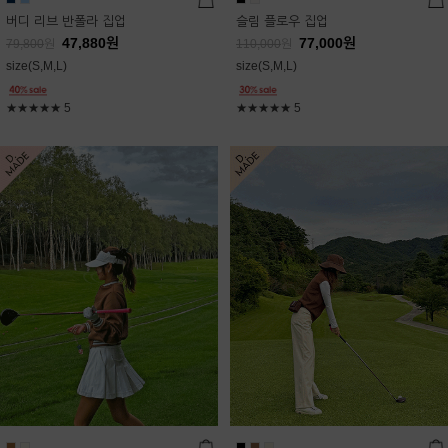
버디 리브 반폴라 집업
슬림 플로우 집업
47,880
원
77,000
원
79,800
원
110,000
원
size(S,M,L)
size(S,M,L)
★★★★★
5
★★★★★
5