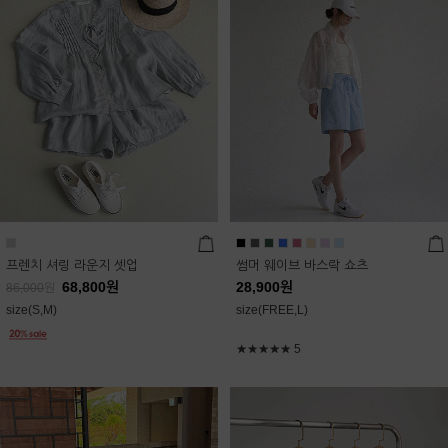
프렌치 셔링 라운지 셋업
썸머 웨이브 바스락 쇼츠
68,800
원
28,900
원
86,000
원
size(S,M)
size(FREE,L)
★★★★★
5