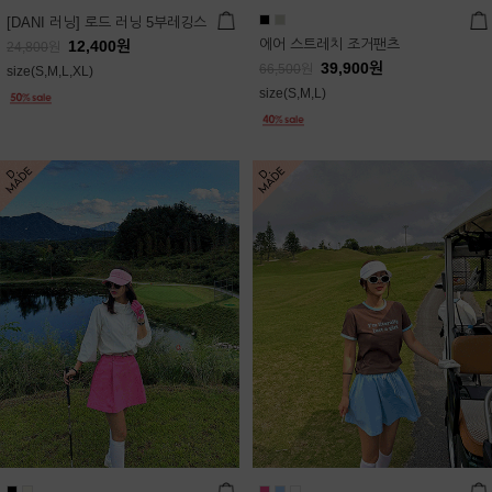
[DANI 러닝] 로드 러닝 5부레깅스
에어 스트레치 조거팬츠
12,400
원
24,800
원
39,900
원
66,500
원
size(S,M,L,XL)
size(S,M,L)