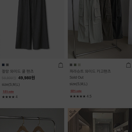
찰랑 와이드 쿨 팬츠
파라슈트 와이드 카고팬츠
49,980
원
Sold Out
58,800
원
size(S,M,L)
size(S,M,L)
★★★★★
4.5
★★★★
4