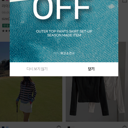
라이트데님 핀턱 스커트
블룸 하이넥 니트집업
68,600
원
Sold Out
98,000
원
free(44~66)
size(XS,S,M,L)
★★★★★
4.9
★★★★★
5
다시 보지 않기
닫기