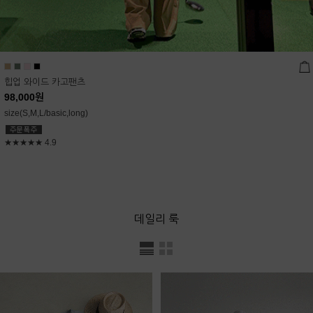
힙업 와이드 카고팬츠
98,000
원
size(S,M,L/basic,long)
★★★★★
4.9
데일리 룩