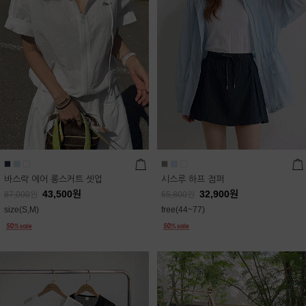
바스락 에어 롱스커트 셋업
시스루 하프 점퍼
43,500
원
32,900
원
87,000
원
65,800
원
size(S,M)
free(44~77)