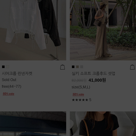
시어크롭 린넨자켓
실키 소프트 크롭후드 셋업
Sold Out
41,000
원
82,000
원
free(44~77)
size(S,M,L)
★★★★★
5