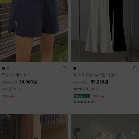
투웨이 에어 쇼츠
쿨 하이텐션 부츠컷 레깅스
24,900
원
59,220
원
49,800
원
65,800
원
size(S,M,L)
size(S,M,L,XL)
★★★★★
4.9