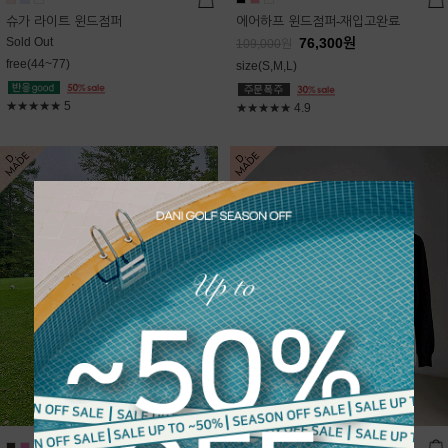
슈가 라이트 윈드점퍼
에어하프 윈드점퍼-재입고완료
Sold Out
76,300
원
109,000
원
free(44~77)
size(S,M,L)
★★★★★
5
★★★★★
4.9