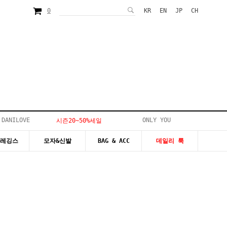
0
KR
EN
JP
CH
 DANILOVE
ONLY YOU
시즌20~50%세일
&레깅스
모자&신발
BAG & ACC
데일리 룩