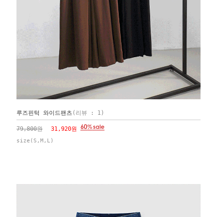
루즈핀턱 와이드팬츠
(리뷰 : 1)
79,800원
31,920원
size(S,M,L)