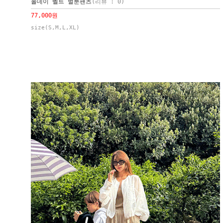
올데이 벨트 벌룬팬츠
(리뷰 : 0)
77,000원
size(S,M,L,XL)