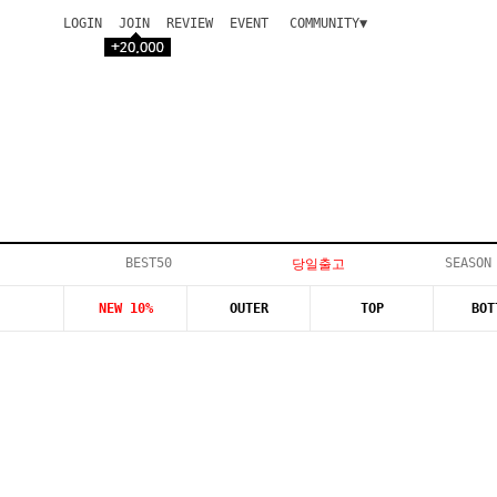
LOGIN
JOIN
REVIEW
EVENT
COMMUNITY▼
공지사항
이벤트
등급안내
상품후기
Q&A게시판
VIP게시판
개인결제
입고지연
BEST50
SEASON
당일출고
인스타이벤트
NEW 10%
OUTER
TOP
BOT
모델지원