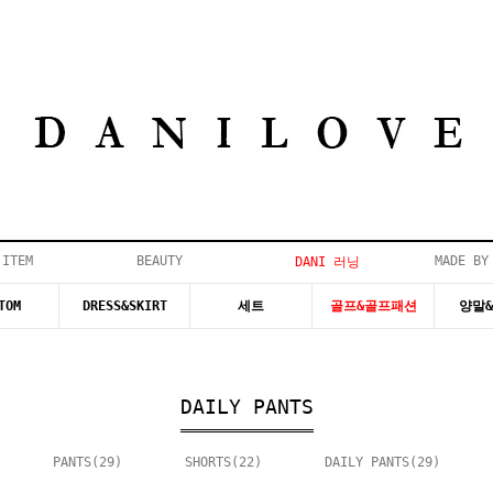
 ITEM
BEAUTY
MADE BY
DANI 러닝
TOM
DRESS&SKIRT
세트
골프&골프패션
양말
DAILY PANTS
PANTS
(29)
SHORTS
(22)
DAILY PANTS
(29)