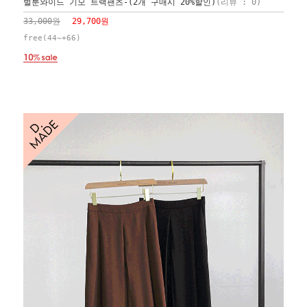
벌룬와이드 기모 트랙팬츠-(2개 구매시 20%할인)
(리뷰 : 0)
33,000원
29,700원
free(44~+66)