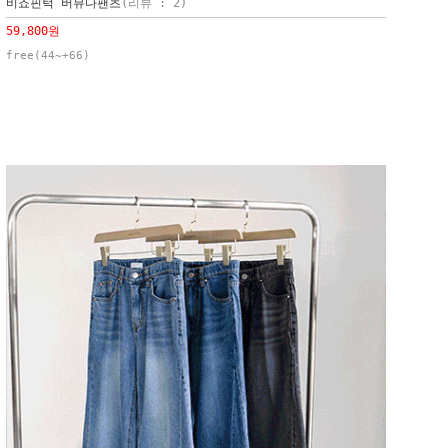
비죠핀턱 버뮤다팬츠
(리뷰 : 2)
59,800원
free(44~+66)