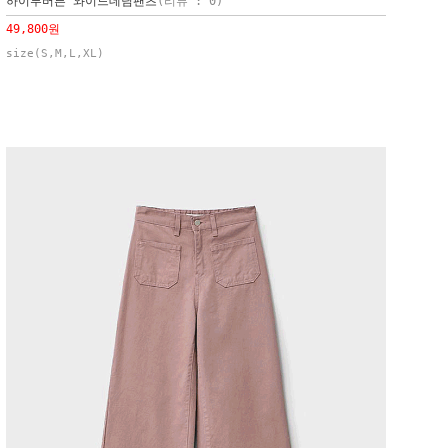
하이투버튼 와이드데님팬츠
(리뷰 : 0)
49,800원
size(S,M,L,XL)