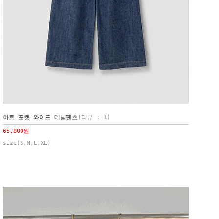
하트 포켓 와이드 데님팬츠
(리뷰 : 1)
65,800원
size(S,M,L,XL)