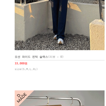
모션 와이드 핀턱 슬랙스
(리뷰 : 0)
33,000원
size(S,M,L,XL)