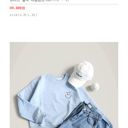
브리즈 일자 데님팬츠~MS
(리뷰 : 0)
49,800원
size(S,M,L,XL)