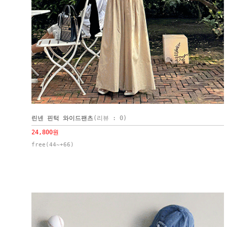
린넨 핀턱 와이드팬츠
(리뷰 : 0)
24,800원
free(44~+66)