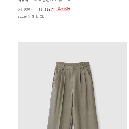
버뮤다 하프 데님팬츠
(리뷰 : 0)
54,900원
49,410원
size(S,M,L,XL)