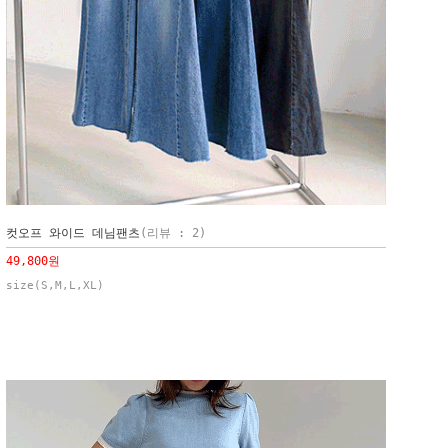
컷오프 와이드 데님팬츠
(리뷰 : 2)
49,800원
size(S,M,L,XL)