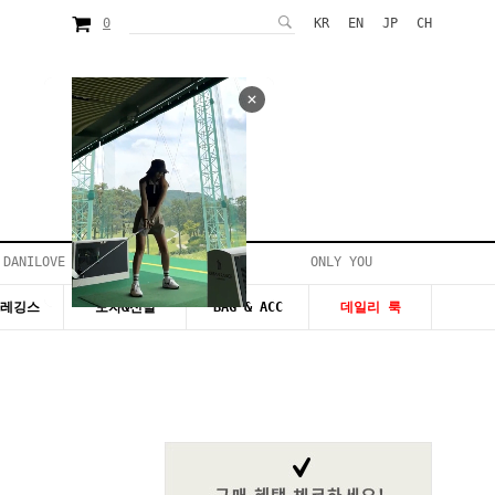
0
KR
EN
JP
CH
 DANILOVE
ONLY YOU
시즌20~50%세일
&레깅스
모자&신발
BAG & ACC
데일리 룩