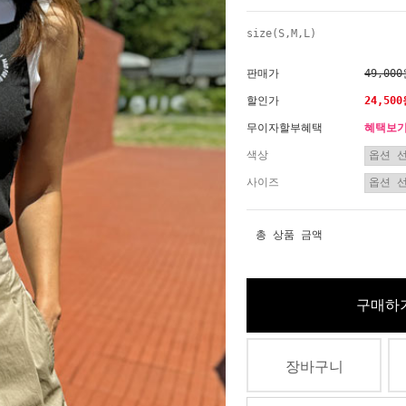
size(S,M,L)
판매가
49,00
할인가
24,50
무이자할부혜택
혜택보
색상
사이즈
총 상품 금액
구매하
장바구니