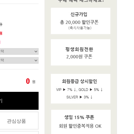
0원
0원
기
0
원
기
관심상품