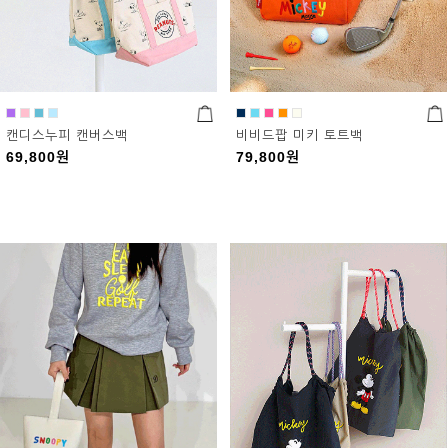
캔디스누피 캔버스백
비비드팝 미키 토트백
69,800
원
79,800
원