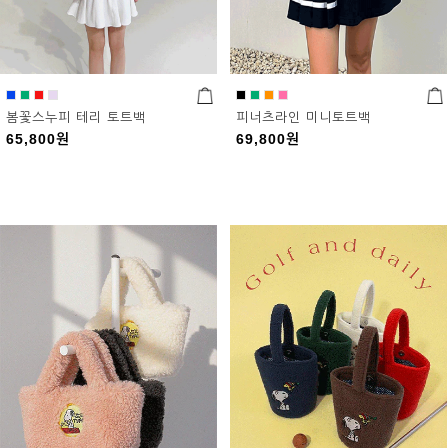
봄꽃스누피 테리 토트백
피너츠라인 미니토트백
65,800
원
69,800
원