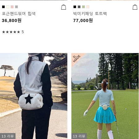
포근핸드워머 힙색
빅미키패딩 토트백
36,800
원
77,000
원
★★★★★
5
13 리뷰
13 리뷰