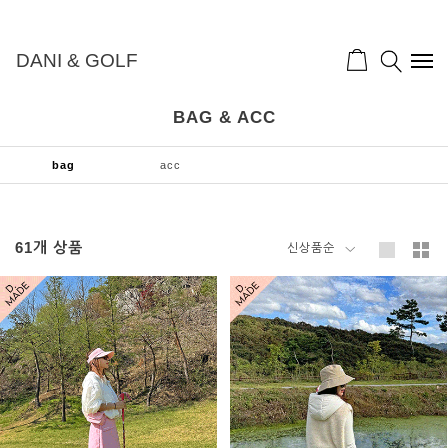
DANI & GOLF
BAG & ACC
bag
acc
61
개 상품