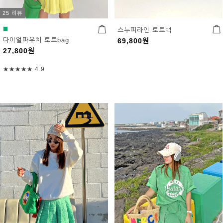
25 리뷰
스누피라인 토트백
다이얼파우치 토트bag
69,800
원
27,800
원
★★★★★
4.9