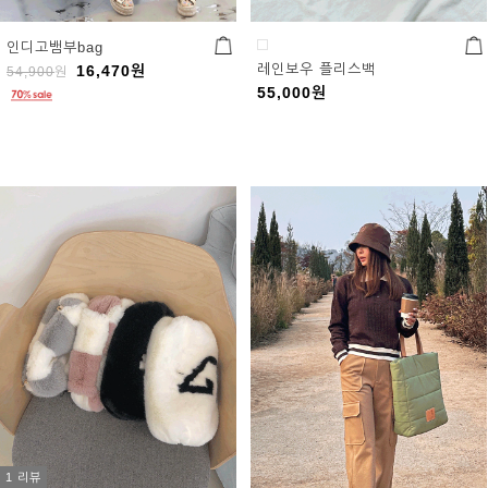
인디고뱀부bag
레인보우 플리스백
16,470
원
54,900
원
55,000
원
1 리뷰