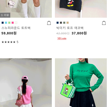
1 리뷰
스누피라운드 토트백
빅미키 로프 에코백
59,800
원
37,800
원
42,000
원
★★★★★
5