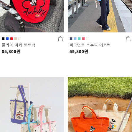
플라이 미키 토트백
피그먼트 스누피 에코백
65,800
원
59,800
원