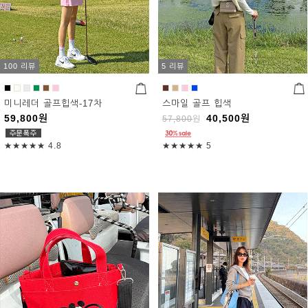
100 리뷰
5 리뷰
미니레더 골프힙색-17차
스마일 골프 힙색
59,800
원
40,500
원
57,800
원
★★★★★
4.8
★★★★★
5