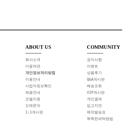
ABOUT US
COMMUNITY
회사소개
공지사항
이용약관
이벤트
개인정보처리방침
상품후기
이용안내
Q&A게시판
사업자정보확인
배송조회
채용안내
VIP게시판
모델지원
개인결제
도매문의
입고지연
1:1게시판
해외발송표
똑똑한세탁방법