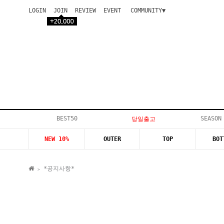
LOGIN
JOIN
REVIEW
EVENT
COMMUNITY▼
공지사항
이벤트
등급안내
상품후기
Q&A게시판
VIP게시판
개인결제
입고지연
BEST50
SEASON
당일출고
인스타이벤트
NEW 10%
OUTER
TOP
BOT
모델지원
*공지사항*
>