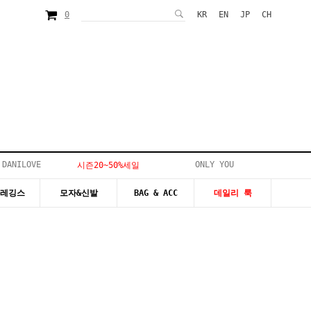
0
KR
EN
JP
CH
 DANILOVE
ONLY YOU
시즌20~50%세일
&레깅스
모자&신발
BAG & ACC
데일리 룩