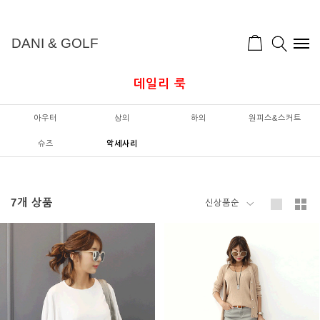
DANI & GOLF
데일리 룩
아우터
상의
하의
원피스&스커트
슈즈
악세사리
7
개 상품