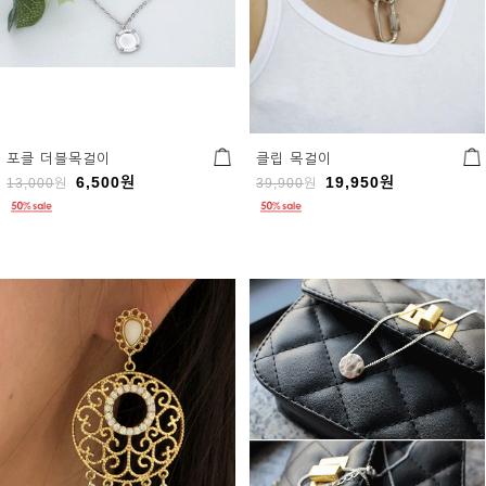
포클 더블목걸이
클립 목걸이
6,500
원
19,950
원
13,000
원
39,900
원