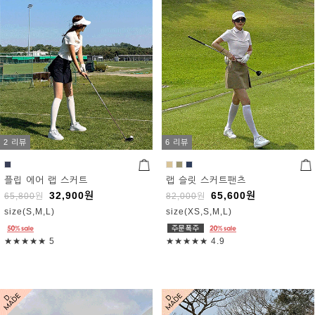
2 리뷰
6 리뷰
플립 에어 랩 스커트
랩 슬릿 스커트팬츠
32,900
원
65,600
원
65,800
원
82,000
원
size(S,M,L)
size(XS,S,M,L)
★★★★★
5
★★★★★
4.9