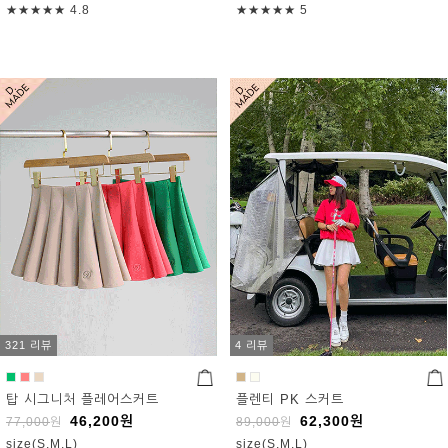
★★★★★
4.8
★★★★★
5
321 리뷰
4 리뷰
탑 시그니처 플레어스커트
플렌티 PK 스커트
46,200
원
62,300
원
77,000
원
89,000
원
size(S,M,L)
size(S,M,L)