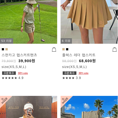
53 리뷰
6 리뷰
스판카고 랩스커트팬츠
플렉스 레더 랩스커트
39,900
원
68,600
원
79,800
원
98,000
원
size(XS,S,M,L)
size(XS,S,M,L)
★★★★★
4.9
★★★★
3.9