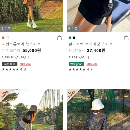
5 리뷰
9 리뷰
포켓코듀로이 랩스커트
필드코트 트레이닝 스커트
55,000
원
37,400
원
110,000
원
74,800
원
size(XS,S,M,L)
size(S,M,L)
★★★★★
4.8
★★★★★
4.7