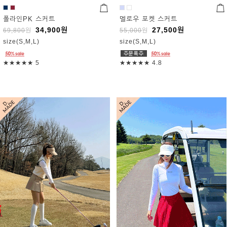
폴라인PK 스커트
멜로우 포켓 스커트
34,900
원
27,500
원
69,800
원
55,000
원
size(S,M,L)
size(S,M,L)
★★★★★
5
★★★★★
4.8