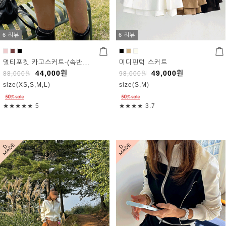
6 리뷰
6 리뷰
멀티포켓 카고스커트-(속반바지포함)
미디핀턱 스커트
44,000
원
49,000
원
88,000
원
98,000
원
size(XS,S,M,L)
size(S,M)
★★★★★
5
★★★★
3.7