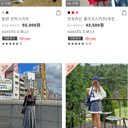
3 리뷰
46 리뷰
발렌 핀턱스커트
펀칭라인 플리츠스커트(재진행)
55,000
원
43,500
원
110,000
원
87,000
원
size(XS,S,M,L)
size(XS,S,M,L)
★★★★★
5
★★★★★
4.9