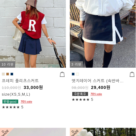
10 리뷰
3 리뷰
프레피 플리츠스커트
엣지레이어 스커트 (속반바지 포함)
33,000
원
29,400
원
110,000
원
98,000
원
size(XS,S,M,L)
★★★★★
5
★★★★★
5