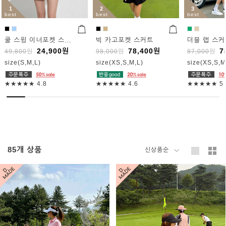
1
2
3
best
best
best
쿨 스윙 이너포켓 스커트
빅 카고포켓 스커트
더블 랩 스
24,900
원
78,400
원
7
49,800
원
98,000
원
87,000
원
size(S,M,L)
size(XS,S,M,L)
size(XS,S,M
★★★★★
4.8
★★★★★
4.6
★★★★★
5
85
개 상품