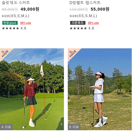
슬릿체크 스커트
D링벨트 랩스커트
49,000
원
55,000
원
98,000
원
110,000
원
size(XS,S,M,L)
size(XS,S,M,L)
★★★★★
4.6
★★★★★
4.8
4 리뷰
5 리뷰