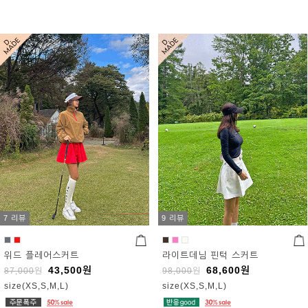
7 리뷰
9 리뷰
위드 플레어스커트
라이트데님 핀턱 스커트
43,500
원
68,600
원
87,000
원
98,000
원
size(XS,S,M,L)
size(XS,S,M,L)