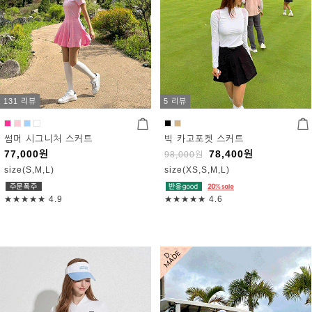
131 리뷰
5 리뷰
썸머 시그니처 스커트
빅 카고포켓 스커트
77,000
원
78,400
원
98,000
원
size(S,M,L)
size(XS,S,M,L)
★★★★★
4.9
★★★★★
4.6