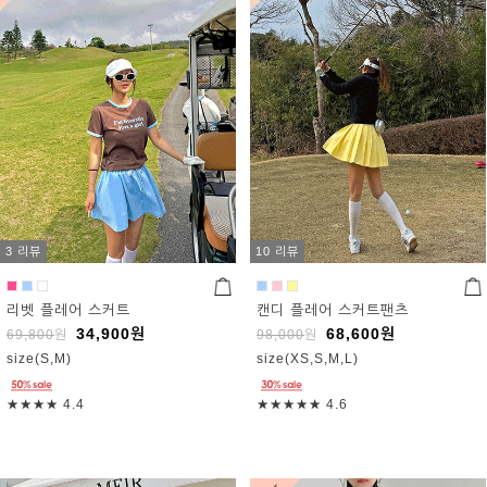
3 리뷰
10 리뷰
리벳 플레어 스커트
캔디 플레어 스커트팬츠
34,900
원
68,600
원
69,800
원
98,000
원
size(S,M)
size(XS,S,M,L)
★★★★
4.4
★★★★★
4.6