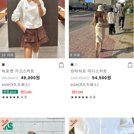
10 리뷰
8 리뷰
빅포켓 카고스커트
핀턱하프 미디스커트
49,000
원
54,500
원
98,000
원
109,000
원
size(XS,S,M,L)
size(XS,S,M,L)
★★★★★
4.9
★★★★★
4.8