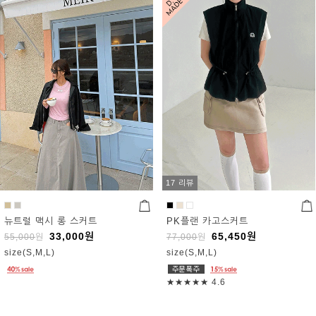
17 리뷰
뉴트럴 맥시 롱 스커트
PK플랜 카고스커트
33,000
원
65,450
원
55,000
원
77,000
원
size(S,M,L)
size(S,M,L)
★★★★★
4.6