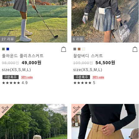
27 리뷰
6 리뷰
풀하운드 플리츠스커트
찰랑버디 스커트
49,000
원
54,500
원
98,000
원
109,000
원
size(XS,S,M,L)
size(XS,S,M,L)
★★★★★
4.9
★★★★★
5