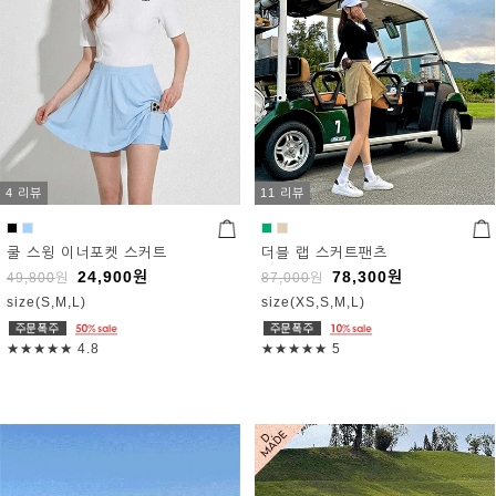
4 리뷰
11 리뷰
쿨 스윙 이너포켓 스커트
더블 랩 스커트팬츠
24,900
원
78,300
원
49,800
원
87,000
원
size(S,M,L)
size(XS,S,M,L)
★★★★★
4.8
★★★★★
5