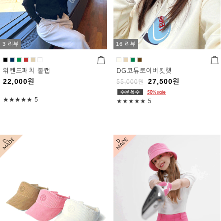
3 리뷰
16 리뷰
위켄드패치 볼캡
DG코듀로이버킷햇
22,000
원
27,500
원
55,000
원
★★★★★
5
★★★★★
5