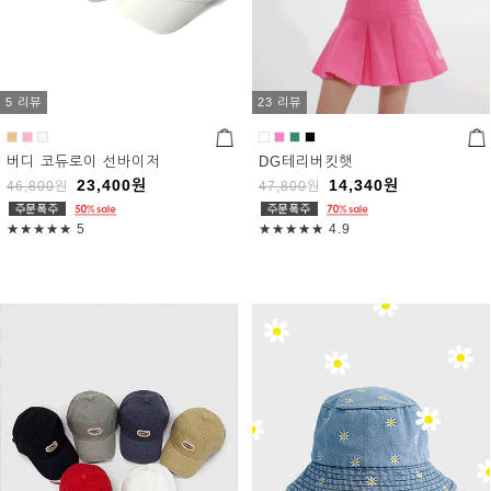
5 리뷰
23 리뷰
버디 코듀로이 선바이저
DG테리버킷햇
23,400
원
14,340
원
46,800
원
47,800
원
★★★★★
5
★★★★★
4.9