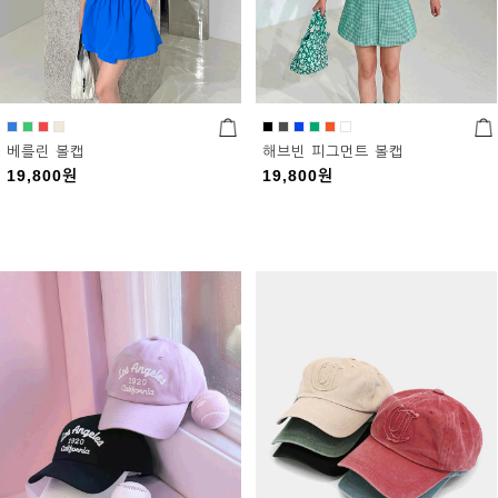
베를린 볼캡
해브빈 피그먼트 볼캡
19,800
원
19,800
원