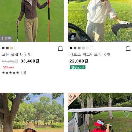
8 리뷰
코튼 클럽 버킷햇
카오스 피그먼트 버킷햇
33,460
원
22,000
원
47,800
원
★★★★★
4.9