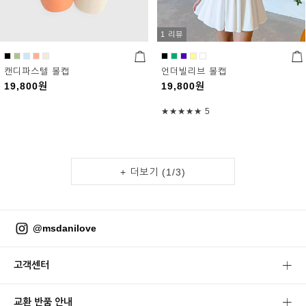
1 리뷰
캔디파스텔 볼캡
언더빌리브 볼캡
19,800
원
19,800
원
★★★★★
5
+ 더보기 (
1
/
3
)
@msdanilove
고객센터
교환 반품 안내