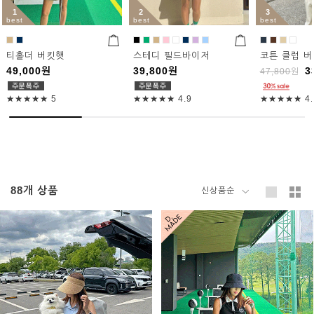
1
2
3
best
best
best
티홀더 버킷햇
스테디 필드바이저
코튼 클럽 
49,000
원
39,800
원
3
47,800
원
★★★★★
5
★★★★★
4.9
★★★★★
4.
88
개 상품