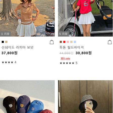
1 리뷰
5 리뷰
선쉐이드 라피아 보넷
투톤 필드바이저
37,800
원
30,800
원
44,000
원
★★★★
4
★★★★★
5