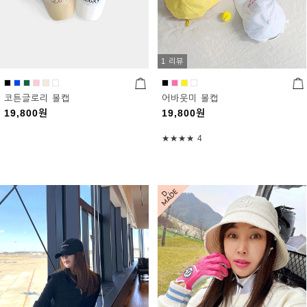
1 리뷰
코튼글로리 볼캡
어바웃미 볼캡
19,800
원
19,800
원
★★★★
4