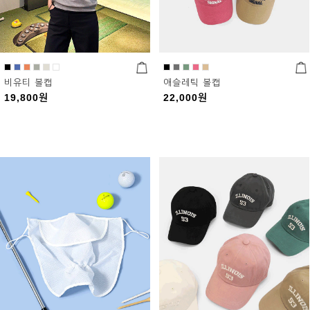
비유티 볼캡
애슬레틱 볼캡
19,800
원
22,000
원