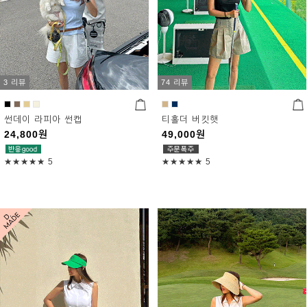
3 리뷰
74 리뷰
썬데이 라피아 썬캡
티홀더 버킷햇
24,800
원
49,000
원
★★★★★
5
★★★★★
5