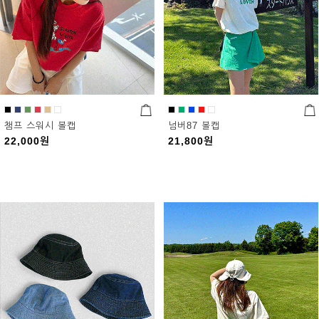
챔프 스워시 볼캡
넘버87 볼캡
22,000
원
21,800
원