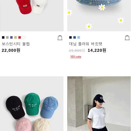
보스턴시티 볼캡
데님 플라워 버킷햇
22,000
원
14,220
원
15,800
원