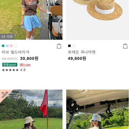
10 리뷰
러브 필드바이저
로레인 파나마햇
30,800
원
49,800
원
44,000
원
★★★★★
4.8