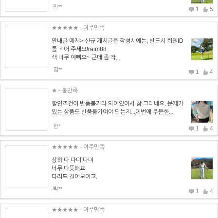
안**
1
5
★★★★★
- 아주만족
안내글 예제> 신규 게시글을 작성시에는, 반드시 회원ID
를 적어 주세요!raim88
색 너무 예뻐요~ 근데 좀 작...
김**
1
4
★
- 불만족
할인조건이 반품불가라 되어있어서 참 그러네요. 문제가
있는 상품도 반품불가여야 되는지...이번에 주문한...
한*
1
4
★★★★★
- 아주만족
상하 다 다미 다미
너무 따뜻해요
다리도 길어보이고.
박**
1
4
★★★★★
- 아주만족