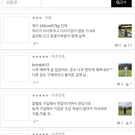
검색
★★★
- 보통
제가 166cm/57kg 인데
허리가 타이트하고 다리기장이 엄청 기네요.
골프화 신고 뒷꿈치부분이 땅에 살짝 ...
변**
0
14
★★★★★
- 아주만족
jeongah11
너무 예쁘게 잘 입었어요. 옷도 너무 편하게 예쁘네요^^
다른 옷도 구매하려고 들어온 김에 남...
서**
1
7
★★★★★
- 아주만족
깔별로 구입해서 번갈아가면서 란딩가요
늦게 구입해서 지금은 조금 재질이 얇아서 아쉬워요
가을,겨울 옷...
손**
1
6
★★★★★
- 아주만족