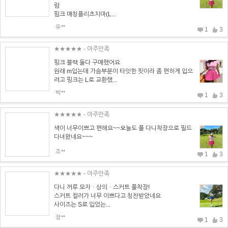
럼
핌크 매칭플리츠치마(L...
유**
1
3
★★★★★
- 아주만족
핑크 블랙 둘다 구매했어요
원래 m입는데 가슴부분이 타잇한 핏이라 좀 편하게 입으
려고 핑크는 L로 교환했...
박**
1
3
★★★★★
- 아주만족
색이 너무이쁘고 편해요~~오늘도 풀 다니착장으로 필드
다녀왔네요~~~
조**
1
3
★★★★★
- 아주만족
다니 꺼루 모자ㆍ상의ㆍ스커트 풀착장!
스커트 컬러가 너무 이쁘다고 칭찬받았네요
사이즈는 S로 입었는...
정**
1
3