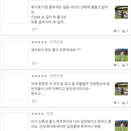
후기에 키랑 몸무게도 넣음 사이즈 선택에 좋을것 같아
요.
키164 숏 길이 딱 좋고요
보통 골프치마 70 입어...
장**
1
6
★★★★★
- 아주만족
생각보다 핏도 좋고 따뜻하네요~^^
한**
1
6
★★★★★
- 아주만족
하체 튼튼한 저 과연 잘 맞고 잘 어울릴까 걱정했는데 동
반자들이 너무 이쁘다고 칭찬하더라구요~
편하고 ...
윤**
1
5
★★★★
- 만족
바지 신축성 좋고 부츠컷이라 다리 길어보이고 편하고 좋
아요. 근데 화이트색이라 입었을때 호주머니 부분...