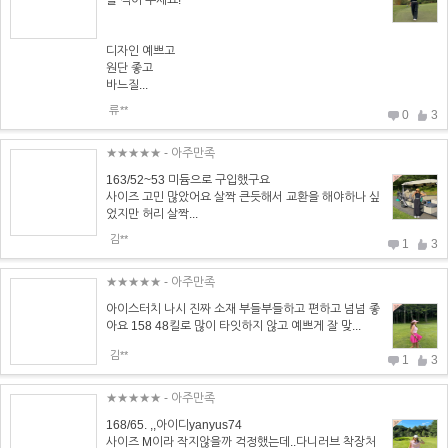
를 적어 주세요!
디자인 예쁘고
원단 좋고
바느질...
류**
0
3
★★★★★
- 아주만족
163/52~53 미듐으로 구입했구요
사이즈 고민 많았어요 살짝 큰듯해서 교환을 해야하나 싶
었지만 허리 살짝...
김**
1
3
★★★★★
- 아주만족
아이스터치 나시 진짜 소재 부들부들하고 편하고 넘넘 좋
아요 158 48킬로 많이 타잇하지 않고 예쁘게 잘 맞...
김**
1
3
★★★★★
- 아주만족
168/65. ,,아이디yanyus74
사이즈 M이라 작지않을까 걱정했는데..다니러브 착장처