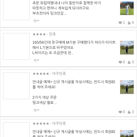
추운 유럽여행내내 나의 동반자로 함께한 바지
따뜻하고 편하니 계속입게 되더라구요
부츠컷이라 밍크안감...
이**
1
4
★★★★
- 만족
165/56인데 첫구매에 M기본 구매했다가 허리가 타이트
해서 L기본으로 바꾸었어요
L싸이즈는 또 조금큰데 천...
지**
0
3
★★★★★
- 아주만족
안내글 예제> 신규 게시글을 작성시에는, 반드시 회원ID
를 적어 주세요!
2가지 색상 주문
핑크색상 별로 ...
이**
0
3
★★★★★
- 아주만족
안내글 예제> 신규 게시글을 작성시에는, 반드시 회원ID