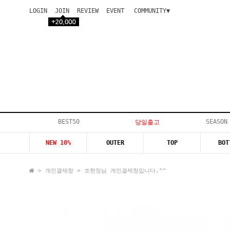
LOGIN
JOIN
REVIEW
EVENT
COMMUNITY▼
공지사항
이벤트
등급안내
상품후기
Q&A게시판
VIP게시판
개인결제
입고지연
BEST50
SEASON
당일출고
인스타이벤트
NEW 10%
OUTER
TOP
BOT
모델지원
>
개인결재창
> 조현정님 개인결제창입니다.^^