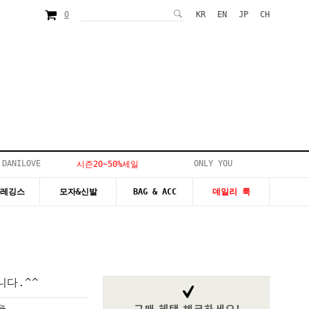
0
KR
EN
JP
CH
 DANILOVE
ONLY YOU
시즌20~50%세일
&레깅스
모자&신발
BAG & ACC
데일리 룩
다.^^
0원