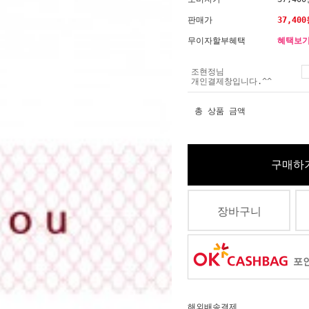
판매가
37,400
무이자할부혜택
혜택보
조현정님
개인결제창입니다.^^
총 상품 금액
구매하
장바구니
포인
해외배송결제