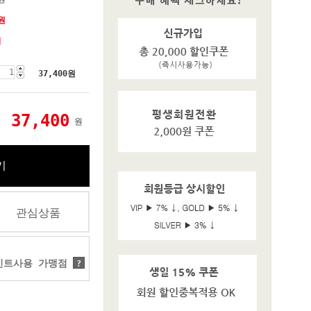
원
기
37,400
원
37,400
원
기
관심상품
트사용 가맹점
?