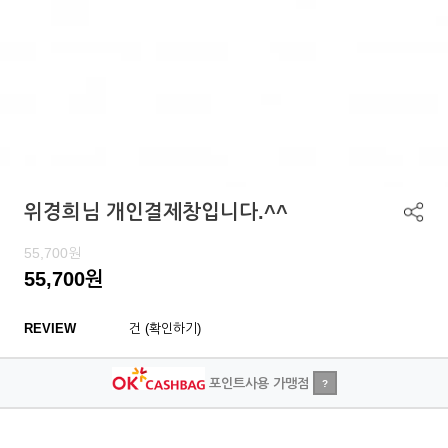
위경희님 개인결제창입니다.^^
55,700
원
55,700
원
REVIEW
건 (확인하기)
포인트사용 가맹점
?