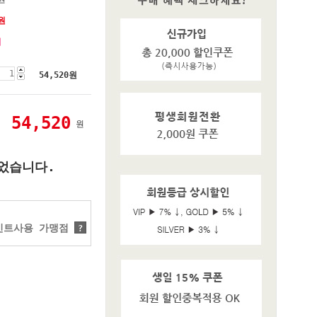
원
기
54,520
원
54,520
원
었습니다.
트사용 가맹점
?