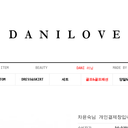
 ITEM
BEAUTY
MADE BY
DANI 러닝
TOM
DRESS&SKIRT
세트
골프&골프패션
양말
차윤숙님 개인결제창입니
소비자가
54,52