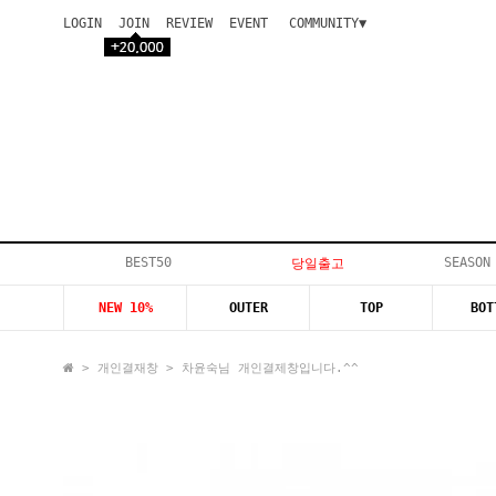
LOGIN
JOIN
REVIEW
EVENT
COMMUNITY▼
공지사항
이벤트
등급안내
상품후기
Q&A게시판
VIP게시판
개인결제
입고지연
BEST50
SEASON
당일출고
인스타이벤트
NEW 10%
OUTER
TOP
BOT
모델지원
>
개인결재창
> 차윤숙님 개인결제창입니다.^^