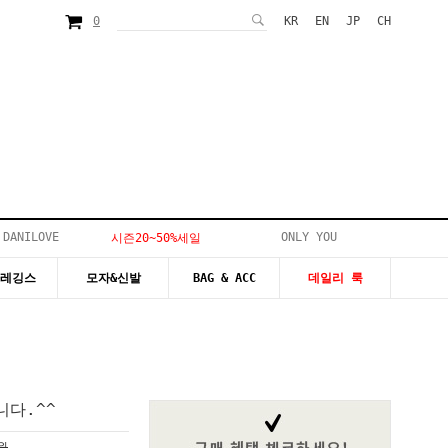
0
KR
EN
JP
CH
 DANILOVE
ONLY YOU
시즌20~50%세일
&레깅스
모자&신발
BAG & ACC
데일리 룩
다.^^
0원