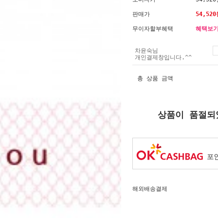
판매가
54,520
무이자할부혜택
혜택보
차윤숙님
개인결제창입니다.^^
총 상품 금액
상품이 품절되
포인
해외배송결제