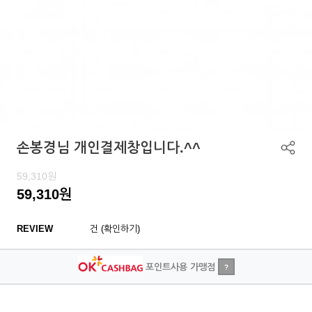
손봉경님 개인결제창입니다.^^
59,310
원
59,310
원
REVIEW
건 (확인하기)
포인트사용 가맹점
?