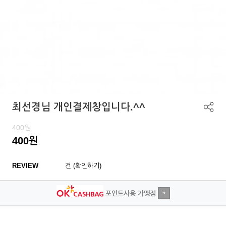
최선경님 개인결제창입니다.^^
400
원
400
원
REVIEW
건 (확인하기)
포인트사용 가맹점
?