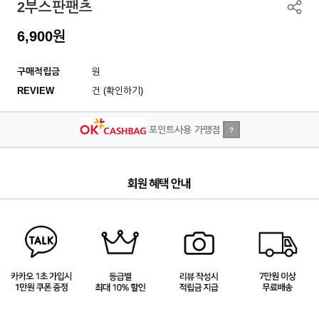
2부스판팬츠
6,900
원
구매적립금
원
REVIEW
건 (확인하기)
포인트사용 가맹점
?
3
/
4