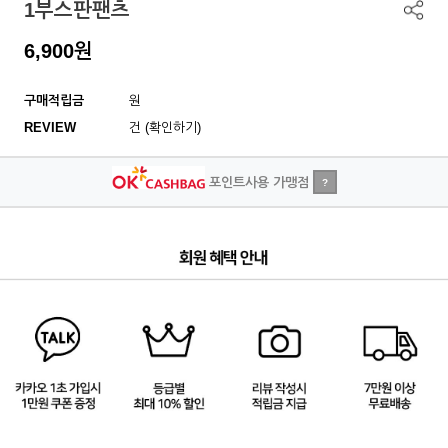
1부스판팬츠
6,900
원
구매적립금
원
REVIEW
건 (확인하기)
포인트사용 가맹점
?
3
/
4