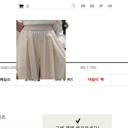
0
KR
EN
JP
CH
 DANILOVE
ONLY YOU
시즌20~50%세일
&레깅스
모자&신발
BAG & ACC
데일리 룩
팬츠