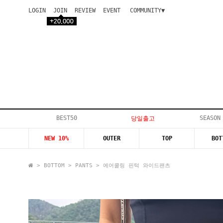
LOGIN
JOIN
REVIEW
EVENT
COMMUNITY▼
공지사항
이벤트
등급안내
상품후기
Q&A게시판
VIP게시판
개인결제
입고지연
BEST50
SEASON
당일출고
인스타이벤트
NEW 10%
OUTER
TOP
BOT
모델지원
>
BOTTOM
>
PANTS
> 에어쿨링 핀턱 와이드팬츠