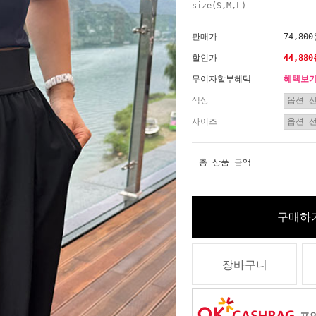
size(S,M,L)
판매가
74,80
할인가
44,88
무이자할부혜택
혜택보
색상
사이즈
총 상품 금액
구매하
장바구니