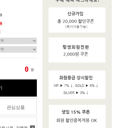
0원
0원
기
0
원
기
관심상품