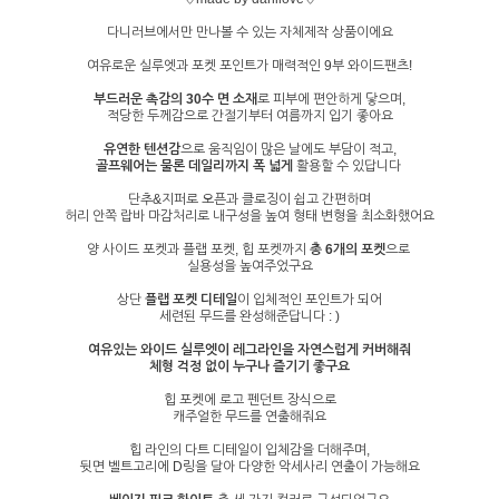
다니러브에서만 만나볼 수 있는 자체제작 상품이에요
여유로운 실루엣과 포켓 포인트가 매력적인 9부 와이드팬츠!
부드러운 촉감의 30수 면 소재
로 피부에 편안하게 닿으며,
적당한 두께감으로 간절기부터 여름까지 입기 좋아요
유연한 텐션감
으로 움직임이 많은 날에도 부담이 적고,
골프웨어는 물론 데일리까지 폭 넓게
활용할 수 있답니다
단추&지퍼로 오픈과 클로징이 쉽고 간편하며
허리 안쪽 랍바 마감처리로 내구성을 높여 형태 변형을 최소화했어요
양 사이드 포켓과 플랩 포켓, 힙 포켓까지
총 6개의 포켓
으로
실용성을 높여주었구요
상단
플랩 포켓 디테일
이 입체적인 포인트가 되어
세련된 무드를 완성해준답니다 : )
여유있는 와이드 실루엣이 레그라인을 자연스럽게 커버해줘
체형 걱정 없이 누구나 즐기기 좋구요
힙 포켓에 로고 펜던트 장식으로
캐주얼한 무드를 연출해줘요
힙 라인의 다트 디테일이 입체감을 더해주며,
뒷면 벨트고리에 D링을 달아 다양한 악세사리 연출이 가능해요