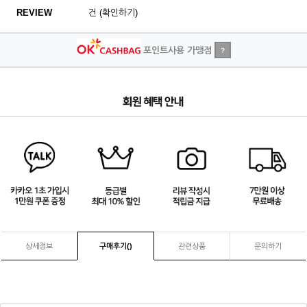
REVIEW
건 (확인하기)
포인트사용 가맹점
?
4
/
4
상세정보
구매후기(
)
관련상품
문의하기