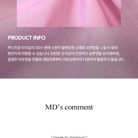
♡made by danilove♡