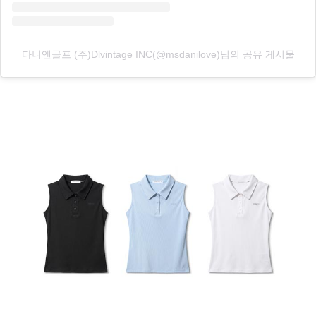
다니앤골프 (주)Dlvintage INC(@msdanilove)님의 공유 게시물