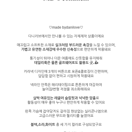
♡made bydanilove♡
다니러브에서만 만나볼 수 있는 자체제작 상품이에요
매끄럽고 소프트한 소재로
실크처럼 부드러운 촉감
을 느낄 수 있으며,
가볍고 유연한 소재감에 우수한 신축성
으로 편안하게 착용돼요
통기성이 뛰어나 더운 여름에도 산뜻함을 유지해줘
데일리룩은 물론 골프웨어로도 활용도 굿..👍
카라넥 디자인에 3개의 버튼으로 오픈&클로징이 간편하며,
답답함 없이 편하고 시원하게 착용돼요
넥라인 안쪽은 해리테이핑으로 튼튼하게 마감하여
늘어짐/변형 걱정을 최소화해줘요
살짝 여유있는 레귤러 슬림핏과 넉넉한 암홀
로
활동성이 매우 좋아 누구나 편안하게 착용할 수 있어요
왼쪽 가슴에 잡아당겨도 갈라짐 현상없는 실리콘나염으로
고급스러운 무드와 퀄리티를 높였어요
블랙,소라,화이트
총 세 가지 컬러로 구성되었구요