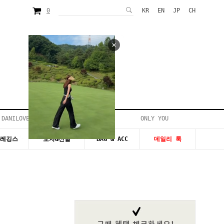
0
KR
EN
JP
CH
 DANILOVE
ONLY YOU
시즌20~50%세일
&레깅스
모자&신발
BAG & ACC
데일리 룩