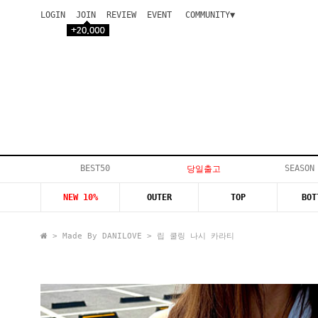
LOGIN
JOIN
REVIEW
EVENT
COMMUNITY▼
공지사항
이벤트
등급안내
상품후기
Q&A게시판
VIP게시판
개인결제
입고지연
BEST50
SEASON
당일출고
인스타이벤트
NEW 10%
OUTER
TOP
BOT
모델지원
>
Made By DANILOVE
> 립 쿨링 나시 카라티