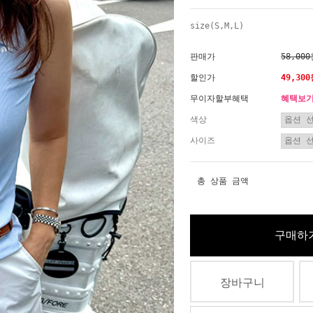
size(S,M,L)
판매가
58,00
할인가
49,30
무이자할부혜택
혜택보
색상
사이즈
총 상품 금액
구매하
장바구니