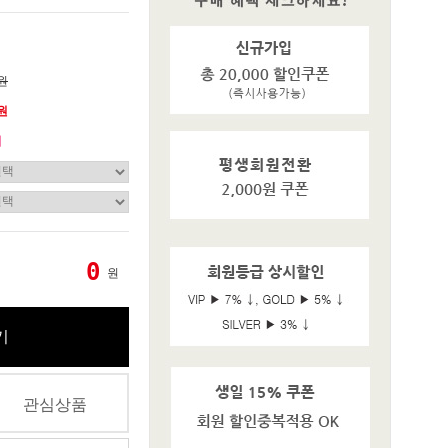
0원
0원
기
0
원
기
관심상품