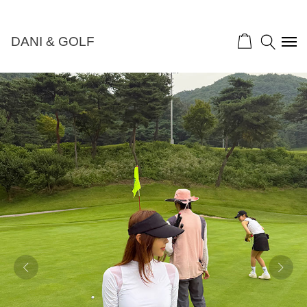
NEW 10%">
DANI & GOLF