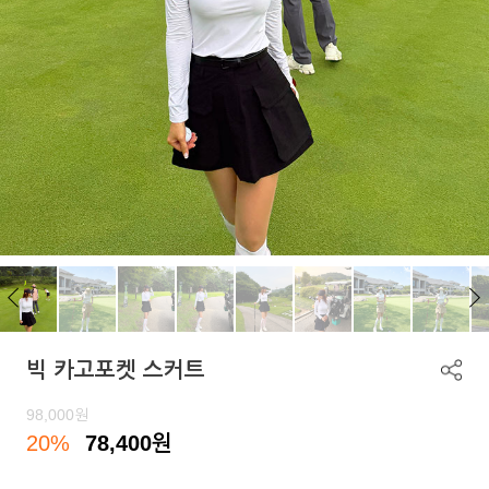
빅 카고포켓 스커트
98,000
원
20%
78,400
원