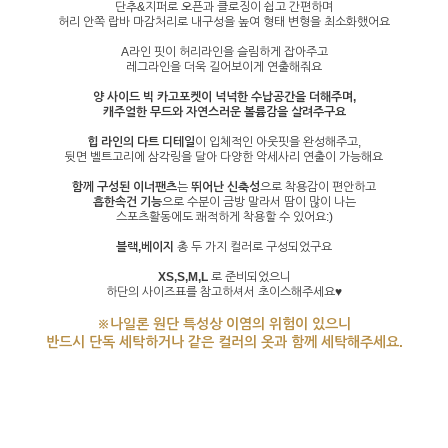
단추&지퍼로 오픈과 클로징이 쉽고 간편하며
허리 안쪽 랍바 마감처리로 내구성을 높여 형태 변형을 최소화했어요
A라인 핏이 허리라인을 슬림하게 잡아주고
레그라인을 더욱 길어보이게 연출해줘요
양 사이드 빅 카고포켓이 넉넉한 수납공간을 더해주며,
캐주얼한 무드와 자연스러운 볼륨감을 살려주구요
힙 라인의 다트 디테일
이 입체적인 아웃핏을 완성해주고,
뒷면 벨트고리에 삼각링을 달아 다양한 악세사리 연출이 가능해요
함께 구성된 이너팬츠
는
뛰어난 신축성
으로 착용감이 편안하고
흡한속건 기능
으로 수분이 금방 말라서 땀이 많이 나는
스포츠활동에도 쾌적하게 착용할 수 있어요:)
블랙,베이지
총 두 가지 컬러로 구성되었구요
XS,S,M,L
로 준비되었으니
하단의 사이즈표를 참고하셔서 초이스해주세요♥
※나일론 원단 특성상 이염의 위험이 있으니
반드시 단독 세탁하거나 같은 컬러의 옷과 함께 세탁해주세요.