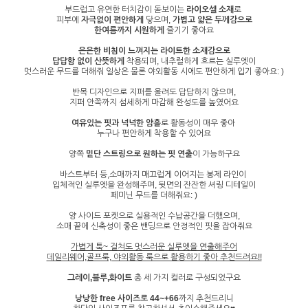
부드럽고 유연한 터치감이 돋보이는
라이오셀 소재
로
피부에
자극없이 편안하게
닿으며,
가볍고 얇은 두께감으로
한여름까지 시원하게
즐기기 좋아요
은은한 비침이 느껴지는 라이트한 소재감으로
답답함 없이 산뜻하게
착용되며, 내추럴하게 흐르는 실루엣이
멋스러운 무드를 더해줘 일상은 물론 야외활동 시에도 편안하게 입기 좋아요: )
반목 디자인으로 지퍼를 올려도 답답하지 않으며,
지퍼 안쪽까지 섬세하게 마감해 완성도를 높였어요
여유있는 핏과 넉넉한 암홀
로 활동성이 매우 좋아
누구나 편안하게 착용할 수 있어요
양쪽
밑단 스트링으로 원하는 핏 연출
이 가능하구요
바스트부터 등,소매까지 매끄럽게 이어지는 봉제 라인이
입체적인 실루엣을 완성해주며, 뒷면의 잔잔한 셔링 디테일이
페미닌 무드를 더해줘요: )
양 사이드 포켓으로 실용적인 수납공간을 더했으며,
소매 끝에 신축성이 좋은 밴딩으로 안정적인 핏을 잡아줘요
가볍게 툭~ 걸쳐도 멋스러운 실루엣을 연출해주어
데일리웨어,골프룩, 야외활동 룩으로 활용하기 좋아 추천드려요!!
그레이,블루,화이트
총 세 가지 컬러로 구성되었구요
낭낭한 free 사이즈로 44~+66
까지 추천드리니