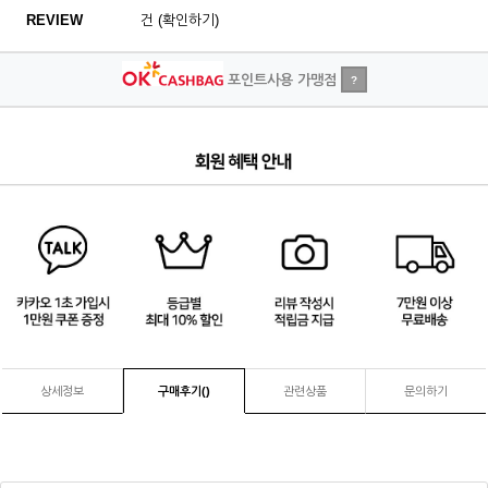
REVIEW
건 (확인하기)
포인트사용 가맹점
?
4
/
4
상세정보
구매후기(
)
관련상품
문의하기