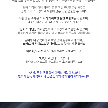
여유 있는 후드로 안정감 있게 착용되고 스트링으로 핏 조절이 가능해요.
랍바 마감의 어깨 라인이 깔끔한 실루엣을 완성해주고
양쪽 소매 스트링으로 취향에 맞는 핏을 연출할 수 있어요
유연한 립 소재를 더해
레이어드한 듯한 포인트
를 살렸으며,
라운드 쉐입이 레그라인을 길어보이게 해줘요
전체 허리밴딩
으로 편안하고 스트링으로 조절할 수 있으며,
풍성하게 퍼지는 플레어 라인이 여성스러운 무드를 더해줍니다
일체형 내장 속바지
로 부담 없이 활동하기 좋으며,
스커트 양 사이드 포켓 디테일
로 실용성까지 챙겼어요
네이비,화이트
총 두 가지 컬러로 구성되었구요
S,M,L
로 준비되어있으니
하단의 사이즈표를 참고하셔서 초이스해주세요♥
※나일론 원단 특성상 이염의 위험이 있으니
반드시 단독 세탁하거나 같은 컬러의 옷과 함께 세탁해주세요.