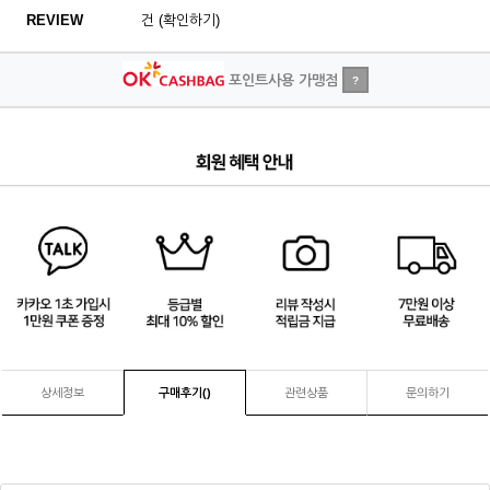
REVIEW
건 (확인하기)
포인트사용 가맹점
?
4
/
4
상세정보
구매후기(
)
관련상품
문의하기