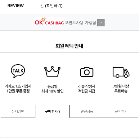
REVIEW
건 (확인하기)
포인트사용 가맹점
?
4
/
4
상세정보
구매후기(
)
관련상품
문의하기