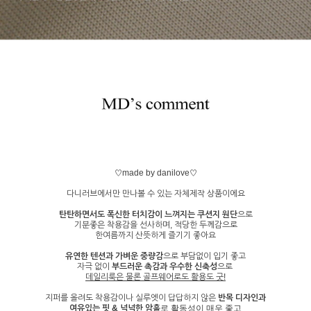
♡made by danilove♡
다니러브에서만 만나볼 수 있는 자체제작 상품이에요
탄탄하면서도 폭신한 터치감이 느껴지는
쿠션지 원단
으로
기분좋은 착용감을 선사하며, 적당한 두께감으로
한여름까지 산뜻하게 즐기기 좋아요
유연한 텐션과 가벼운 중량감
으로 부담없이 입기 좋고
자극 없이
부드러운 촉감과 우수한 신축성
으로
데일리룩은 물론 골프웨어로도 활용도 굿!
지퍼를 올려도 착용감이나 실루엣이 답답하지 않은
반목 디자인과
여유있는 핏 & 넉넉한 암홀
로 활동성이 매우 좋고