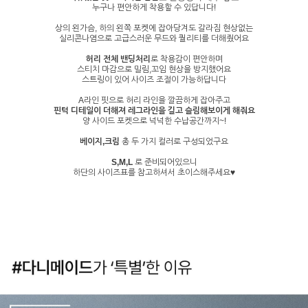
누구나 편안하게 착용할 수 있답니다!
상의 왼가슴, 하의 왼쪽 포켓에 잡아당겨도 갈라짐 현상없는
실리콘나염으로 고급스러운 무드와 퀄리티를 더해줬어요
허리 전체 밴딩처리
로 착용감이 편안하며
스티치 마감으로 밀림,꼬임 현상을 방지했어요
스트링이 있어 사이즈 조절이 가능하답니다
A라인 핏으로 허리 라인을 깔끔하게 잡아주고
핀턱 디테일이 더해져 레그라인을 길고 슬림해보이게 해줘요
양 사이드 포켓으로 넉넉한 수납공간까지~!
베이지,크림
총 두 가지 컬러로 구성되었구요
S,M,L
로 준비되어있으니
하단의 사이즈표를 참고하셔서 초이스해주세요♥