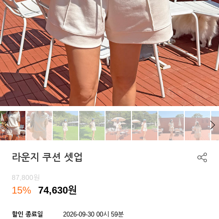
라운지 쿠션 셋업
87,800
원
15%
74,630
원
할인 종료일
2026-09-30 00시 59분