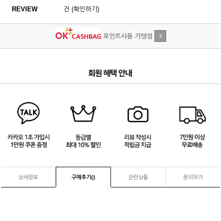
REVIEW
건 (확인하기)
포인트사용 가맹점
?
4
/
4
상세정보
구매후기(
)
관련상품
문의하기