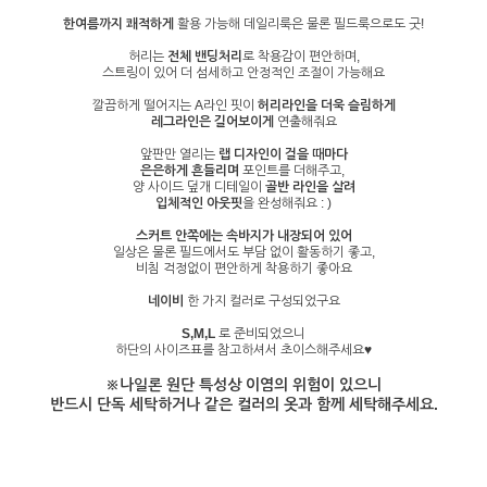
한여름까지 쾌적하게
활용 가능해 데일리룩은 물론 필드룩으로도 굿!
허리는
전체 밴딩처리
로 착용감이 편안하며,
스트링이 있어 더 섬세하고 안정적인 조절이 가능해요
깔끔하게 떨어지는 A라인 핏이
허리라인을 더욱 슬림하게
레그라인은 길어보이게
연출해줘요
앞판만 열리는
랩 디자인이 걸을 때마다
은은하게 흔들리며
포인트를 더해주고,
양 사이드 덮개 디테일이
골반 라인을 살려
입체적인 아웃핏
을 완성해줘요 : )
스커트 안쪽에는 속바지가 내장되어 있어
일상은 물론 필드에서도 부담 없이 활동하기 좋고,
비침 걱정없이 편안하게 착용하기 좋아요
네이비
한 가지 컬러로 구성되었구요
S,M,L
로 준비되었으니
하단의 사이즈표를 참고하셔서 초이스해주세요♥
※나일론 원단 특성상 이염의 위험이 있으니
반드시 단독 세탁하거나 같은 컬러의 옷과 함께 세탁해주세요.