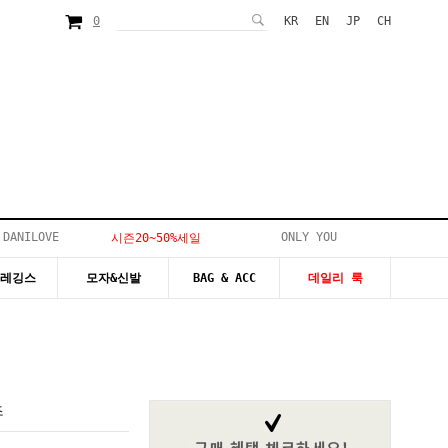
0
KR
EN
JP
CH
 DANILOVE
ONLY YOU
시즌20~50%세일
&레깅스
모자&신발
BAG & ACC
데일리 룩
츠