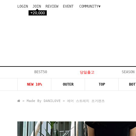
LOGIN
JOIN
REVIEW
EVENT
COMMUNITY▼
공지사항
이벤트
등급안내
상품후기
Q&A게시판
VIP게시판
개인결제
입고지연
BEST50
SEASON
당일출고
인스타이벤트
NEW 10%
OUTER
TOP
BOT
모델지원
>
Made By DANILOVE
> 에어 스트레치 조거팬츠