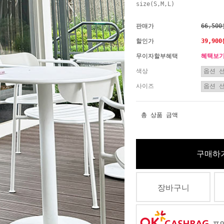
size(S,M,L)
판매가
66,50
할인가
39,90
무이자할부혜택
혜택보
색상
사이즈
총 상품 금액
구매하
장바구니