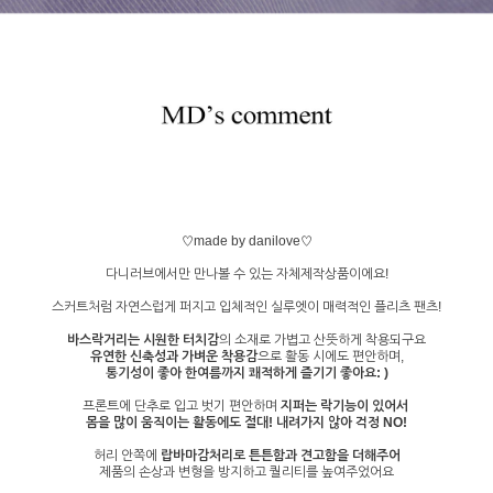
♡made by danilove♡
다니러브에서만 만나볼 수 있는 자체제작상품이에요!
스커트처럼 자연스럽게 퍼지고 입체적인 실루엣이 매력적인 플리츠 팬츠!
바스락거리는 시원한 터치감
의 소재로 가볍고 산뜻하게 착용되구요
유연한 신축성과 가벼운 착용감
으로 활동 시에도 편안하며,
통기성이 좋아 한여름까지 쾌적하게 즐기기 좋아요: )
프론트에 단추로 입고 벗기 편안하며
지퍼는 락기능이 있어서
몸을 많이 움직이는 활동에도 절대! 내려가지 않아 걱정 NO!
허리 안쪽에
랍바마감처리로 튼튼함과 견고함을 더해주어
제품의 손상과 변형을 방지하고 퀄리티를 높여주었어요