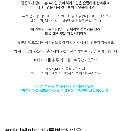
깔끔하게 떨어지는
A라인 핏이 허리라인을 슬림하게 잡아주고,
레그라인을 더욱 길어보이게 연출해줘요
프론트 덮개 형태의 페이크 포켓 디테일이 골반라인을 자연스럽게
살려주며, 입체감있는 실루엣을 만들어준답니다: )
힙 라인의 다트 디테일이 입체적인 실루엣을 살려
더욱 예쁜 핏을 완성시켜줘요
뒷면의 벨트고리에 삼각링을 달아 다양한 악세사리 연출이 가능해요
양 사이드,힙 포켓까지 총 4개의 포켓
으로 넉넉한 수납공간을 제공합니다
네이비,퍼플
총 두 가지 컬러로 구성되었구요
XS,S,M,L
로 준비되었으니
하단의 사이즈표를 참고하셔서 초이스해주세요♥
※나일론 원단 특성상 이염의 위험이 있으니
반드시 단독 세탁하거나 같은 컬러의 옷과 함께 세탁해주세요.