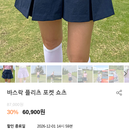
바스락 플리츠 포켓 쇼츠
87,000
원
30%
60,900
원
할인 종료일
2026-12-01 14시 59분