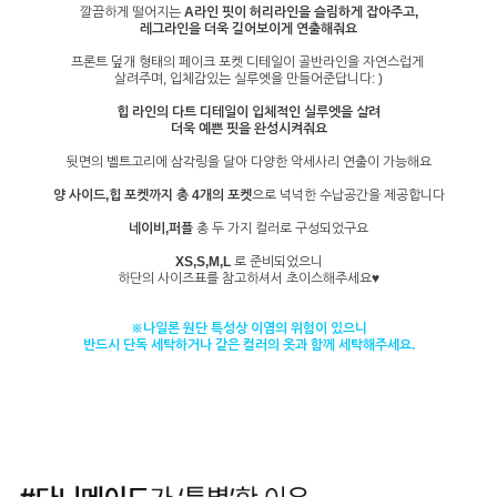
깔끔하게 떨어지는
A라인 핏이 허리라인을 슬림하게 잡아주고,
레그라인을 더욱 길어보이게 연출해줘요
프론트 덮개 형태의 페이크 포켓 디테일이 골반라인을 자연스럽게
살려주며, 입체감있는 실루엣을 만들어준답니다: )
힙 라인의 다트 디테일이 입체적인 실루엣을 살려
더욱 예쁜 핏을 완성시켜줘요
뒷면의 벨트고리에 삼각링을 달아 다양한 악세사리 연출이 가능해요
양 사이드,힙 포켓까지 총 4개의 포켓
으로 넉넉한 수납공간을 제공합니다
네이비,퍼플
총 두 가지 컬러로 구성되었구요
XS,S,M,L
로 준비되었으니
하단의 사이즈표를 참고하셔서 초이스해주세요♥
※나일론 원단 특성상 이염의 위험이 있으니
반드시 단독 세탁하거나 같은 컬러의 옷과 함께 세탁해주세요.