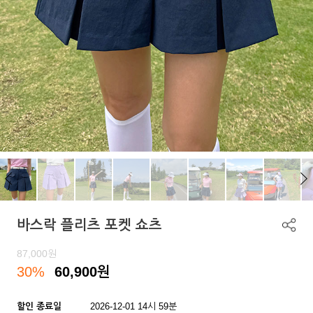
바스락 플리츠 포켓 쇼츠
87,000
원
30%
60,900
원
할인 종료일
2026-12-01 14시 59분