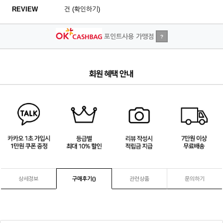
REVIEW
건 (확인하기)
포인트사용 가맹점
?
4
/
4
상세정보
구매후기(
)
관련상품
문의하기