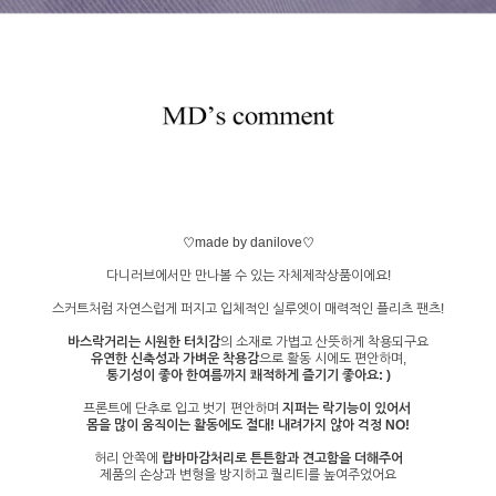
♡made by danilove♡
다니러브에서만 만나볼 수 있는 자체제작상품이에요!
스커트처럼 자연스럽게 퍼지고 입체적인 실루엣이 매력적인 플리츠 팬츠!
바스락거리는 시원한 터치감
의 소재로 가볍고 산뜻하게 착용되구요
유연한 신축성과 가벼운 착용감
으로 활동 시에도 편안하며,
통기성이 좋아 한여름까지 쾌적하게 즐기기 좋아요: )
프론트에 단추로 입고 벗기 편안하며
지퍼는 락기능이 있어서
몸을 많이 움직이는 활동에도 절대! 내려가지 않아 걱정 NO!
허리 안쪽에
랍바마감처리로 튼튼함과 견고함을 더해주어
제품의 손상과 변형을 방지하고 퀄리티를 높여주었어요