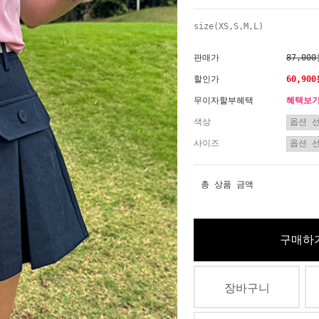
size(XS,S,M,L)
판매가
87,00
할인가
60,90
무이자할부혜택
혜택보
색상
사이즈
총 상품 금액
구매하
장바구니