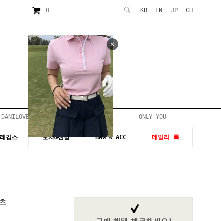
0
KR
EN
JP
CH
 DANILOVE
ONLY YOU
시즌20~50%세일
&레깅스
모자&신발
BAG & ACC
데일리 룩
츠