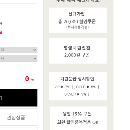
0원
0원
기
0
원
기
관심상품