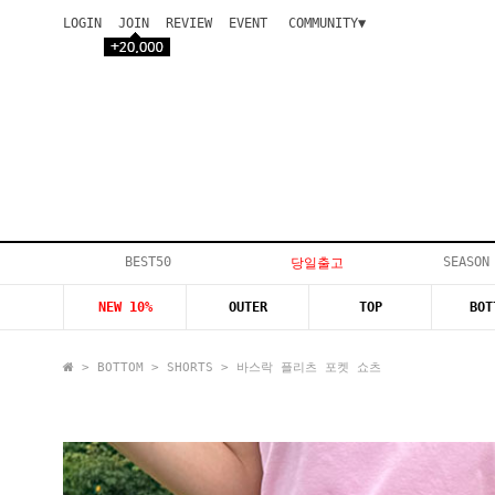
LOGIN
JOIN
REVIEW
EVENT
COMMUNITY▼
공지사항
이벤트
등급안내
상품후기
Q&A게시판
VIP게시판
개인결제
입고지연
BEST50
SEASON
당일출고
인스타이벤트
NEW 10%
OUTER
TOP
BOT
모델지원
>
BOTTOM
>
SHORTS
> 바스락 플리츠 포켓 쇼츠