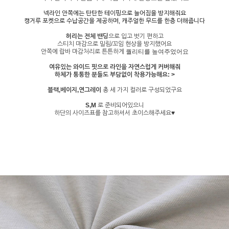
넥라인 안쪽에는 탄탄한 테이핑으로 늘어짐을 방지해줘요
캥거루 포켓으로 수납공간을 제공하며, 캐주얼한 무드를 한층 더해줍니다
허리는 전체 밴딩
으로 입고 벗기 편하고
스티치 마감으로 밀림/꼬임 현상을 방지했어요
안쪽에 랍바 마감처리로 튼튼하게
퀄리티를 높여주었어요
여유있는 와이드 핏으로 라인을 자연스럽게 커버해줘
하체가 통통한 분들도 부담없이 착용가능해요: >
블랙,베이지,연그레이
총 세 가지 컬러로 구성되었구요
S,M
로 준비되어있으니
하단의 사이즈표를 참고하셔서 초이스해주세요♥