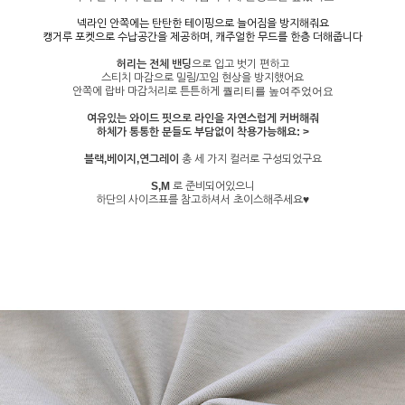
넥라인 안쪽에는 탄탄한 테이핑으로 늘어짐을 방지해줘요
캥거루 포켓으로 수납공간을 제공하며, 캐주얼한 무드를 한층 더해줍니다
허리는 전체 밴딩
으로 입고 벗기 편하고
스티치 마감으로 밀림/꼬임 현상을 방지했어요
안쪽에 랍바 마감처리로 튼튼하게
퀄리티를 높여주었어요
여유있는 와이드 핏으로 라인을 자연스럽게 커버해줘
하체가 통통한 분들도 부담없이 착용가능해요: >
블랙,베이지,연그레이
총 세 가지 컬러로 구성되었구요
S,M
로 준비되어있으니
하단의 사이즈표를 참고하셔서 초이스해주세요♥