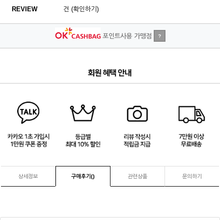
REVIEW
건 (확인하기)
포인트사용 가맹점
?
4
/
4
상세정보
구매후기(
)
관련상품
문의하기