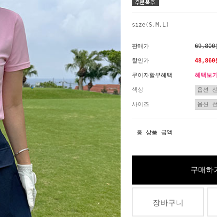
size(S,M,L)
판매가
69,80
할인가
48,86
무이자할부혜택
혜택보
색상
사이즈
총 상품 금액
구매하
장바구니