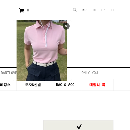
0
KR
EN
JP
CH
 DANILOVE
ONLY YOU
시즌20~50%세일
&레깅스
모자&신발
BAG & ACC
데일리 룩