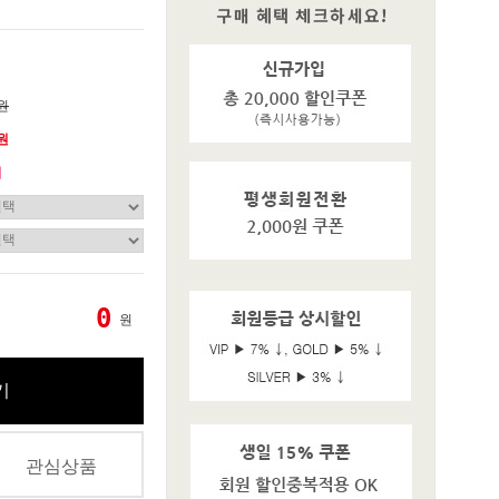
0원
0원
기
0
원
기
관심상품