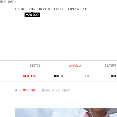
NEW 10%">
LOGIN
JOIN
REVIEW
EVENT
COMMUNITY▼
공지사항
이벤트
등급안내
상품후기
Q&A게시판
VIP게시판
개인결제
입고지연
BEST50
SEASON
당일출고
인스타이벤트
NEW 10%
OUTER
TOP
BOT
모델지원
>
NEW 10%
> 쿨에어 백메쉬 카라티