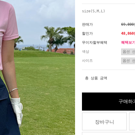
size(S,M,L)
판매가
69,80
할인가
48,86
무이자할부혜택
혜택보
색상
사이즈
총 상품 금액
구매하
장바구니