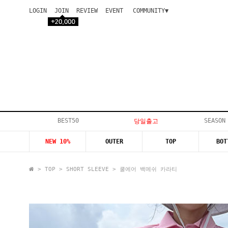
LOGIN
JOIN
REVIEW
EVENT
COMMUNITY▼
공지사항
이벤트
등급안내
상품후기
Q&A게시판
VIP게시판
개인결제
입고지연
BEST50
SEASON
당일출고
인스타이벤트
NEW 10%
OUTER
TOP
BOT
모델지원
>
TOP
>
SHORT SLEEVE
> 쿨에어 백메쉬 카라티