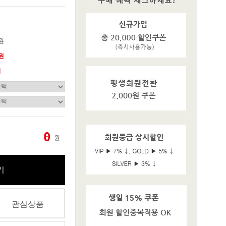
0원
0원
기
0
원
기
관심상품