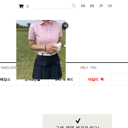
0
KR
EN
JP
CH
 DANILOVE
ONLY YOU
시즌20~50%세일
&레깅스
모자&신발
BAG & ACC
데일리 룩