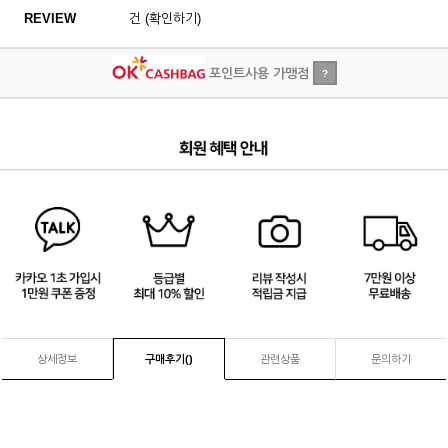
REVIEW
건 (확인하기)
포인트사용 가맹점
?
4
/
4
상세정보
구매후기(
)
관련상품
문의하기