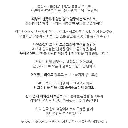
찰랑거리는 핏감과 린넨 블렌딩 소재로
시원하고 편안한 착용감을 자랑하는 와이드팬츠!
피부에 산뜻하게 닿는 얇고 찰랑이는 텍스처로,
은은한 텍스쳐감이 더해져 내추럴한 무드를 연출해줘요
탄탄하면서도 유연하게 흐르는 소재가 실루엣을 안정감 있게 잡아주어,
오랜시간 착용에도 흐트러짐 없는 깔끔한 아웃핏을 유지해주구요
자연스럽게 표현된
고슬고슬한 잔주름 결감
이
피부에 달라붙는 면적을 줄이고 통기성을 높여
무더운 날에도 한층 시원한 착용감과 쾌적함
을 더해준답니다: )
허리는
전체 밴딩
으로 착용감이 편안하며,
단추&지퍼로 오픈과 클로징이 쉽고 간편해요
여유있는 와이드 핏
으로 누구나 즐기기 좋구요: )
프론트 투 핀턱 디테일이 라인을 정리해줘
레그라인을 더욱 길고 슬림해보이게 해줘요
힙 라인에 더해진 다트핀턱
디테일이 볼륨감을 살려주어
입체적이면서도 세련된 아웃핏을 완성해준답니다
허리 안쪽 랍바 마감처리로 내구성을 높여
형태변형을 최소화했어요
양 사이드 총 2개의 포켓으로 여유로운 수납공간을 제공해줘요