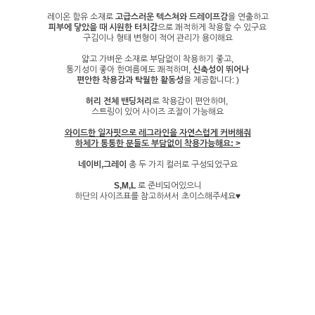
레이온 함유 소재로
고급스러운 텍스쳐와 드레이프감
을 연출하고
피부에 닿았을 때 시원한 터치감
으로 쾌적하게 착용할 수 있구요
구김이나 형태 변형이 적어 관리가 용이해요
얇고 가벼운 소재로 부담없이 착용하기 좋고,
통기성이 좋아 한여름에도 쾌적하며,
신축성이 뛰어나
편안한 착용감과 탁월한 활동성
을 제공합니다: )
허리 전체 밴딩처리
로 착용감이 편안하며,
스트링이 있어 사이즈 조절이 가능해요
와이드한 일자핏으로 레그라인을 자연스럽게 커버해줘
하체가 통통한 분들도 부담없이 착용가능해요: >
네이비,그레이
총 두 가지 컬러로 구성되었구요
S,M,L
로 준비되어있으니
하단의 사이즈표를 참고하셔서 초이스해주세요♥