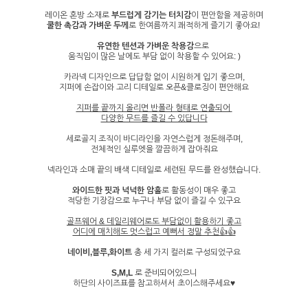
레이온 혼방 소재로
부드럽게 감기는 터치감
이 편안함을 제공하며
쿨한 촉감과 가벼운 두께
로 한여름까지 쾌적하게 즐기기 좋아요!
유연한 텐션과 가벼운 착용감
으로
움직임이 많은 날에도 부담 없이 착용할 수 있어요: )
카라넥 디자인으로 답답함 없이 시원하게 입기 좋으며,
지퍼에 손잡이와 고리 디테일로 오픈&클로징이 편안해요
지퍼를 끝까지 올리면 반폴라 형태로 연출되어
다양한 무드를 즐길 수 있답니다
세로골지 조직이 바디라인을 자연스럽게 정돈해주며,
전체적인 실루엣을 깔끔하게 잡아줘요
넥라인과 소매 끝의 배색 디테일로 세련된 무드를 완성했습니다.
와이드한 핏과 넉넉한 암홀
로 활동성이 매우 좋고
적당한 기장감으로 누구나 부담 없이 즐길 수 있구요
골프웨어 & 데일리웨어로도 부담없이 활용하기 좋고
어디에 매치해도 멋스럽고 예뻐서 정말 추천👍👍
네이비,블루,화이트
총 세 가지 컬러로 구성되었구요
S,M,L
로 준비되어있으니
하단의 사이즈표를 참고하셔서 초이스해주세요♥