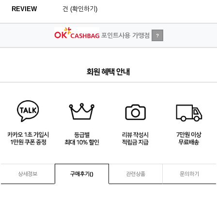
REVIEW
건 (확인하기)
포인트사용 가맹점
?
4
/
4
상세정보
구매후기(
)
관련상품
문의하기