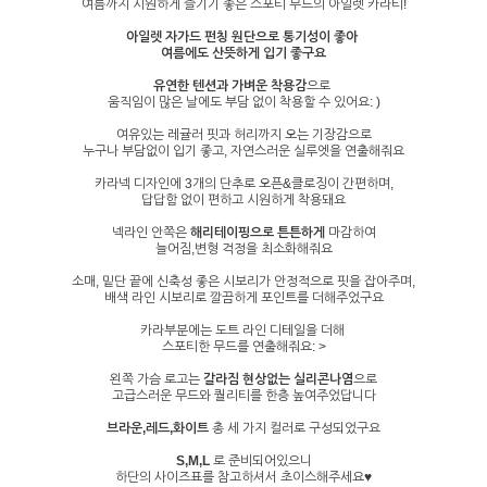
여름까지 시원하게 즐기기 좋은 스포티 무드의 아일렛 카라티!
아일렛 자가드 펀칭 원단으로 통기성이 좋아
여름에도 산뜻하게 입기 좋구요
유연한 텐션과 가벼운 착용감
으로
움직임이 많은 날에도 부담 없이 착용할 수 있어요: )
여유있는 레귤러 핏과 허리까지 오는 기장감으로
누구나 부담없이 입기 좋고, 자연스러운 실루엣을 연출해줘요
카라넥 디자인에 3개의 단추로 오픈&클로징이 간편하며,
답답함 없이 편하고 시원하게 착용돼요
넥라인 안쪽은
해리테이핑으로 튼튼하게
마감하여
늘어짐,변형 걱정을 최소화해줘요
소매, 밑단 끝에 신축성 좋은 시보리가 안정적으로 핏을 잡아주며,
배색 라인 시보리로 깔끔하게 포인트를 더해주었구요
카라부분에는 도트 라인 디테일을 더해
스포티한 무드를 연출해줘요: >
왼쪽 가슴 로고는
갈라짐 현상없는 실리콘나염
으로
고급스러운 무드와 퀄리티를 한층 높여주었답니다
브라운,레드,화이트
총 세 가지 컬러로 구성되었구요
S,M,L
로 준비되어있으니
하단의 사이즈표를 참고하셔서 초이스해주세요♥