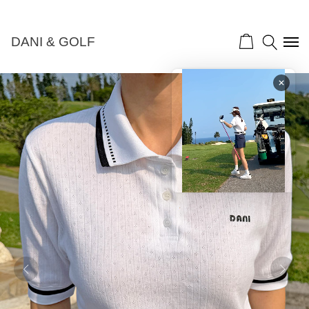
NEW 10%">
DANI & GOLF