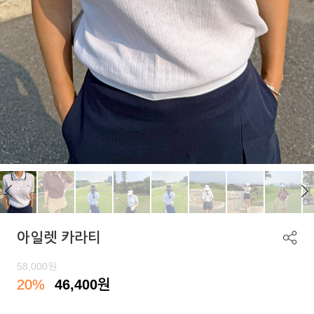
아일렛 카라티
58,000
원
20%
46,400
원