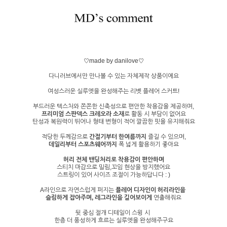
♡made by danilove♡
다니러브에서만 만나볼 수 있는 자체제작 상품이에요
여성스러운 실루엣을 완성해주는 리벳 플레어 스커트!
부드러운 텍스처와 쫀쫀한 신축성으로 편안한 착용감을 제공하며,
프리미엄 스판덱스 크레오라 소재
로 활동 시 부담이 없어요
탄성과 복원력이 뛰어나 형태 변형이 적어 깔끔한 핏을 유지해줘요
적당한 두께감으로
간절기부터 한여름까지
즐길 수 있으며,
데일리부터 스포츠웨어까지
폭 넓게 활용하기 좋아요
허리 전체 밴딩처리로 착용감이 편안하며
스티치 마감으로 밀림,꼬임 현상을 방지했어요
스트링이 있어 사이즈 조절이 가능하답니다 : )
A라인으로 자연스럽게 퍼지는
플레어 디자인이
허리라인을
슬림하게 잡아주며, 레그라인을 길어보이게
연출해줘요
뒷 중심 절개 디테일이 스윙 시
한층 더 풍성하게 흐르는 실루엣을 완성해주구요