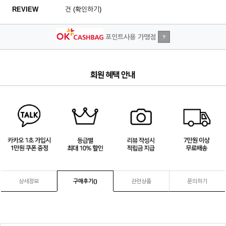
REVIEW
건 (확인하기)
포인트사용 가맹점
?
4
/
4
상세정보
구매후기(
)
관련상품
문의하기