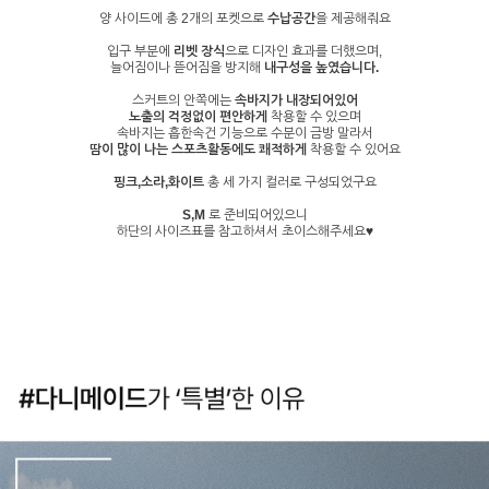
양 사이드에 총 2개의 포켓으로
수납공간
을 제공해줘요
입구 부분에
리벳 장식
으로 디자인 효과를 더했으며,
늘어짐이나 뜯어짐을 방지해
내구성을 높였습니다.
스커트의 안쪽에는
속바지가 내장되어있어
노출의 걱정없이 편안하게
착용할 수 있으며
속바지는 흡한속건 기능으로 수분이 금방 말라서
땀이 많이 나는 스포츠활동에도 쾌적하게
착용할 수 있어요
핑크,소라,화이트
총 세 가지 컬러로 구성되었구요
S,M
로 준비되어있으니
하단의 사이즈표를 참고하셔서 초이스해주세요♥