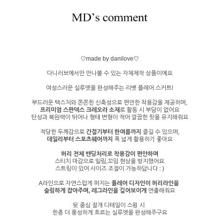
♡made by danilove♡
다니러브에서만 만나볼 수 있는 자체제작 상품이에요
여성스러운 실루엣을 완성해주는 리벳 플레어 스커트!
부드러운 텍스처와 쫀쫀한 신축성으로 편안한 착용감을 제공하며,
프리미엄 스판덱스 크레오라 소재
로 활동 시 부담이 없어요
탄성과 복원력이 뛰어나 형태 변형이 적어 깔끔한 핏을 유지해줘요
적당한 두께감으로
간절기부터 한여름까지
즐길 수 있으며,
데일리부터 스포츠웨어까지
폭 넓게 활용하기 좋아요
허리 전체 밴딩처리로 착용감이 편안하며
스티치 마감으로 밀림,꼬임 현상을 방지했어요
스트링이 있어 사이즈 조절이 가능하답니다 : )
A라인으로 자연스럽게 퍼지는
플레어 디자인이
허리라인을
슬림하게 잡아주며, 레그라인을 길어보이게
연출해줘요
뒷 중심 절개 디테일이 스윙 시
한층 더 풍성하게 흐르는 실루엣을 완성해주구요