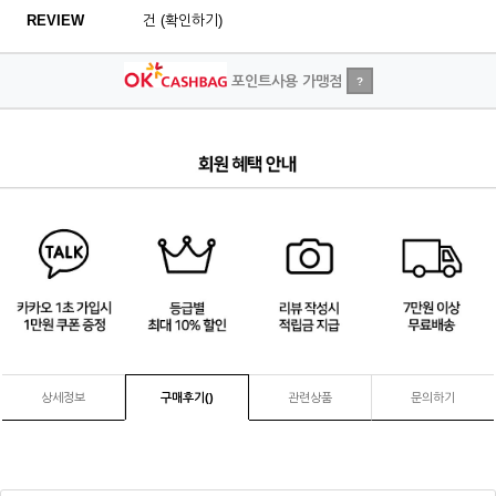
REVIEW
건 (확인하기)
포인트사용 가맹점
?
4
/
4
상세정보
구매후기(
)
관련상품
문의하기