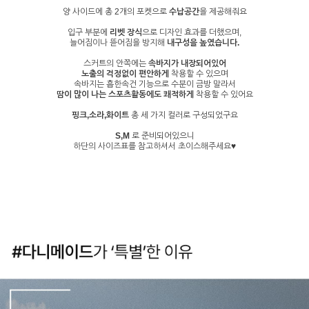
양 사이드에 총 2개의 포켓으로
수납공간
을 제공해줘요
입구 부분에
리벳 장식
으로 디자인 효과를 더했으며,
늘어짐이나 뜯어짐을 방지해
내구성을 높였습니다.
스커트의 안쪽에는
속바지가 내장되어있어
노출의 걱정없이 편안하게
착용할 수 있으며
속바지는 흡한속건 기능으로 수분이 금방 말라서
땀이 많이 나는 스포츠활동에도 쾌적하게
착용할 수 있어요
핑크,소라,화이트
총 세 가지 컬러로 구성되었구요
S,M
로 준비되어있으니
하단의 사이즈표를 참고하셔서 초이스해주세요♥