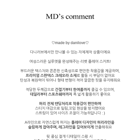
♡made by danilove♡
다니러브에서만 만나볼 수 있는 자체제작 상품이에요
여성스러운 실루엣을 완성해주는 리벳 플레어 스커트!
부드러운 텍스처와 쫀쫀한 신축성으로 편안한 착용감을 제공하며,
프리미엄 스판덱스 크레오라 소재
로 활동 시 부담이 없어요
탄성과 복원력이 뛰어나 형태 변형이 적어 깔끔한 핏을 유지해줘요
적당한 두께감으로
간절기부터 한여름까지
즐길 수 있으며,
데일리부터 스포츠웨어까지
폭 넓게 활용하기 좋아요
허리 전체 밴딩처리로 착용감이 편안하며
스티치 마감으로 밀림,꼬임 현상을 방지했어요
스트링이 있어 사이즈 조절이 가능하답니다 : )
A라인으로 자연스럽게 퍼지는
플레어 디자인이
허리라인을
슬림하게 잡아주며, 레그라인을 길어보이게
연출해줘요
뒷 중심 절개 디테일이 스윙 시