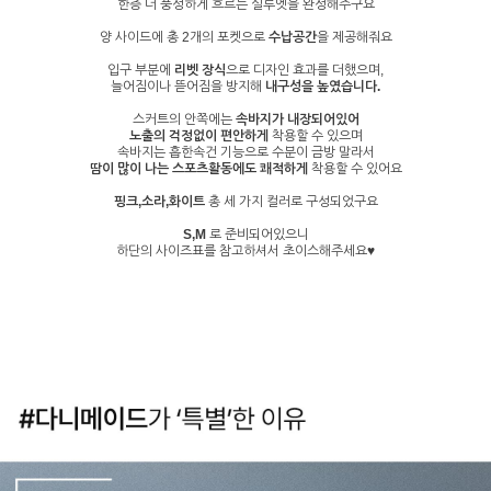
한층 더 풍성하게 흐르는 실루엣을 완성해주구요
양 사이드에 총 2개의 포켓으로
수납공간
을 제공해줘요
입구 부분에
리벳 장식
으로 디자인 효과를 더했으며,
늘어짐이나 뜯어짐을 방지해
내구성을 높였습니다.
스커트의 안쪽에는
속바지가 내장되어있어
노출의 걱정없이 편안하게
착용할 수 있으며
속바지는 흡한속건 기능으로 수분이 금방 말라서
땀이 많이 나는 스포츠활동에도 쾌적하게
착용할 수 있어요
핑크,소라,화이트
총 세 가지 컬러로 구성되었구요
S,M
로 준비되어있으니
하단의 사이즈표를 참고하셔서 초이스해주세요♥