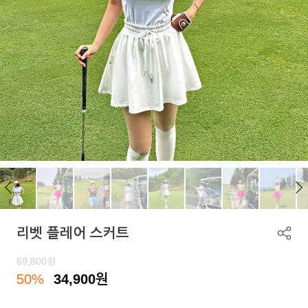
리벳 플레어 스커트
69,800
원
50%
34,900
원