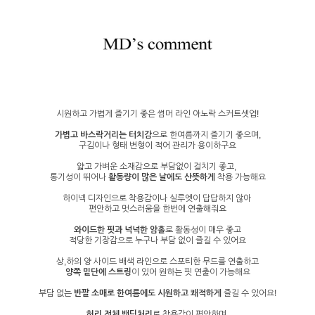
시원하고 가볍게 즐기기 좋은 썸머 라인 아노락 스커트셋업!
가볍고 바스락거리는 터치감
으로 한여름까지 즐기기 좋으며,
구김이나 형태 변형이 적어 관리가 용이하구요
얇고 가벼운 소재감으로 부담없이 걸치기 좋고,
통기성이 뛰어나
활동량이 많은 날에도 산뜻하게
착용 가능해요
하이넥 디자인으로 착용감이나 실루엣이 답답하지 않아
편안하고 멋스러움을 한번에 연출해줘요
와이드한 핏과 넉넉한 암홀
로 활동성이 매우 좋고
적당한 기장감으로 누구나 부담 없이 즐길 수 있어요
상,하의 양 사이드 배색 라인으로 스포티한 무드를 연출하고
양쪽 밑단에 스트링
이 있어 원하는 핏 연출이 가능해요
부담 없는
반팔 소매로 한여름에도 시원하고 쾌적하게
즐길 수 있어요!
허리 전체 밴딩처리
로 착용감이 편안하며,