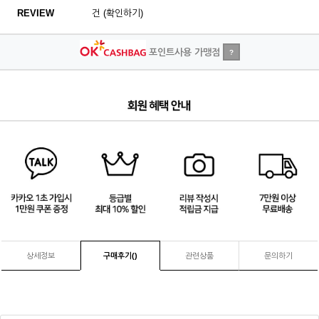
REVIEW
건 (확인하기)
포인트사용 가맹점
?
4
/
4
상세정보
구매후기(
)
관련상품
문의하기