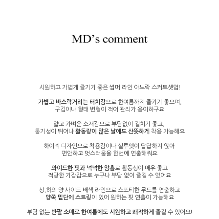
시원하고 가볍게 즐기기 좋은 썸머 라인 아노락 스커트셋업!
가볍고 바스락거리는 터치감
으로 한여름까지 즐기기 좋으며,
구김이나 형태 변형이 적어 관리가 용이하구요
얇고 가벼운 소재감으로 부담없이 걸치기 좋고,
통기성이 뛰어나
활동량이 많은 날에도 산뜻하게
착용 가능해요
하이넥 디자인으로 착용감이나 실루엣이 답답하지 않아
편안하고 멋스러움을 한번에 연출해줘요
와이드한 핏과 넉넉한 암홀
로 활동성이 매우 좋고
적당한 기장감으로 누구나 부담 없이 즐길 수 있어요
상,하의 양 사이드 배색 라인으로 스포티한 무드를 연출하고
양쪽 밑단에 스트링
이 있어 원하는 핏 연출이 가능해요
부담 없는
반팔 소매로 한여름에도 시원하고 쾌적하게
즐길 수 있어요!