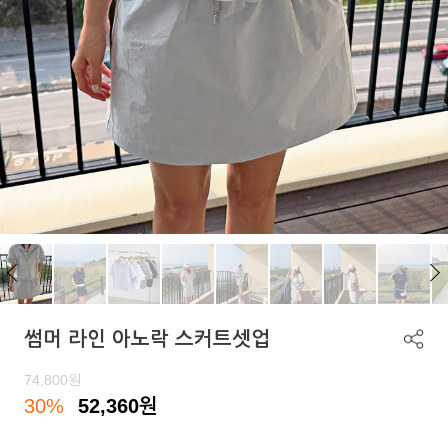
썸머 라인 아노락 스커트셋업
74,800
원
30%
52,360
원