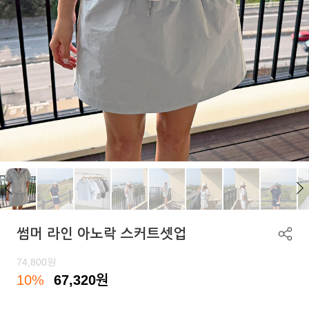
썸머 라인 아노락 스커트셋업
74,800
원
10%
67,320
원