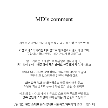
시원하고 가볍게 즐기기 좋은 썸머 라인 아노락 스커트셋업!
가볍고 바스락거리는 터치감
으로 한여름까지 즐기기 좋으며,
구김이나 형태 변형이 적어 관리가 용이하구요
얇고 가벼운 소재감으로 부담없이 걸치기 좋고,
통기성이 뛰어나
활동량이 많은 날에도 산뜻하게
착용 가능해요
하이넥 디자인으로 착용감이나 실루엣이 답답하지 않아
편안하고 멋스러움을 한번에 연출해줘요
와이드한 핏과 넉넉한 암홀
로 활동성이 매우 좋고
적당한 기장감으로 누구나 부담 없이 즐길 수 있어요
상,하의 양 사이드 배색 라인으로 스포티한 무드를 연출하고
양쪽 밑단에 스트링
이 있어 원하는 핏 연출이 가능해요
부담 없는
반팔 소매로 한여름에도 시원하고 쾌적하게
즐길 수 있어요!