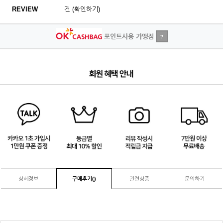
REVIEW
건 (확인하기)
포인트사용 가맹점
?
4
/
4
상세정보
구매후기(
)
관련상품
문의하기