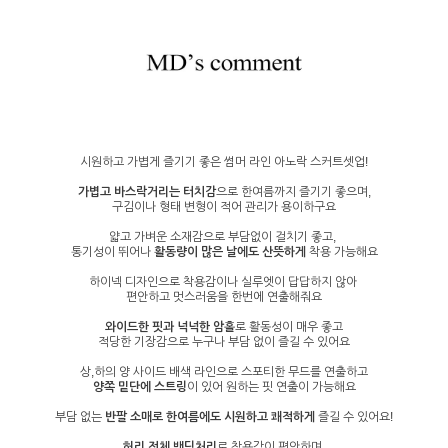
시원하고 가볍게 즐기기 좋은 썸머 라인 아노락 스커트셋업!
가볍고 바스락거리는 터치감
으로 한여름까지 즐기기 좋으며,
구김이나 형태 변형이 적어 관리가 용이하구요
얇고 가벼운 소재감으로 부담없이 걸치기 좋고,
통기성이 뛰어나
활동량이 많은 날에도 산뜻하게
착용 가능해요
하이넥 디자인으로 착용감이나 실루엣이 답답하지 않아
편안하고 멋스러움을 한번에 연출해줘요
와이드한 핏과 넉넉한 암홀
로 활동성이 매우 좋고
적당한 기장감으로 누구나 부담 없이 즐길 수 있어요
상,하의 양 사이드 배색 라인으로 스포티한 무드를 연출하고
양쪽 밑단에 스트링
이 있어 원하는 핏 연출이 가능해요
부담 없는
반팔 소매로 한여름에도 시원하고 쾌적하게
즐길 수 있어요!
허리 전체 밴딩처리
로 착용감이 편안하며,