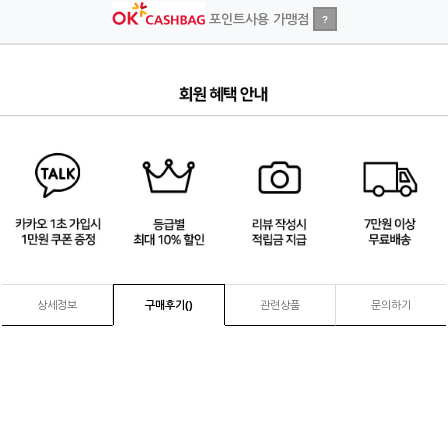
포인트사용 가맹점
?
4
/
4
상세정보
구매후기(
)
관련상품
문의하기