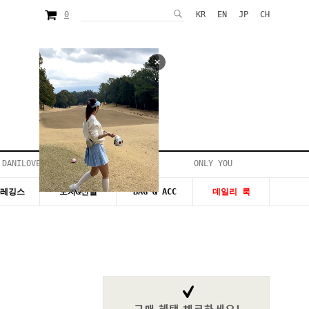
0
KR
EN
JP
CH
 DANILOVE
ONLY YOU
시즌20~50%세일
&레깅스
모자&신발
BAG & ACC
데일리 룩