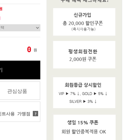
0원
기
0
원
기
관심상품
트사용 가맹점
?