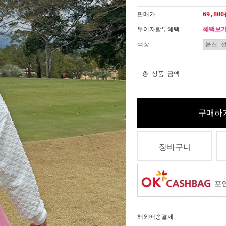
판매가
69,80
무이자할부혜택
혜택보
색상
총 상품 금액
구매하
장바구니
포인
해외배송결제