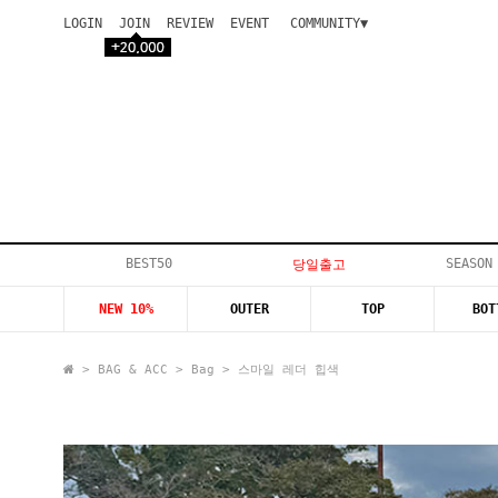
LOGIN
JOIN
REVIEW
EVENT
COMMUNITY▼
공지사항
이벤트
등급안내
상품후기
Q&A게시판
VIP게시판
개인결제
입고지연
BEST50
SEASON
당일출고
인스타이벤트
NEW 10%
OUTER
TOP
BOT
모델지원
>
BAG & ACC
>
Bag
> 스마일 레더 힙색