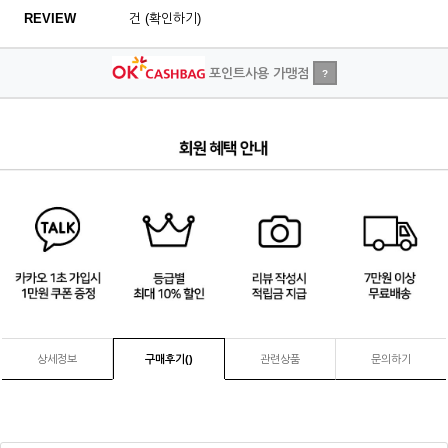
REVIEW
건 (확인하기)
포인트사용 가맹점
?
4
/
4
상세정보
구매후기(
)
관련상품
문의하기