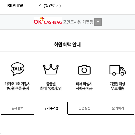
REVIEW
건 (확인하기)
포인트사용 가맹점
?
4
/
4
상세정보
구매후기(
)
관련상품
문의하기