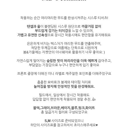
착용하는 순간 여리여리한 무드를 완성시켜주는 시스루 티셔츠!
텐셀과 울
이 블렌딩된 시스루 원단으로
까끌거림 없이
부드럽게 감기는 터치감
을 느낄 수 있으며,
가볍고 유연한 신축성
으로 장시간 착용시에도 편안함을 유지해줘요
은은하게 비치는 텍스처가 여리한 무드를 연출해주며,
적당한 두께감으로 여름에는 단독으로 시원하게
봄&가을에는 자켓안의 이너웨어로 활용하기 너무 좋아요: )
자연스럽게 떨어지는
슬림한 핏이 허리라인을 더욱 예쁘게
잡아주고,
부담없는 기장감으로 누구나 편안하게 입기 좋아요
프론트 중앙에 더해진 미니 라벨로 캐주얼한 포인트를 더해주었구요
촘촘한 오바로크 봉제와 테이핑 처리로
늘어짐을 방지해 안정적인 핏을 완성해줘요.
필드에서, 일상에서 장시간 착용해도
답답함 없이 편안하게 착용되어 정말 추천..👍
블랙,그레이,브라운,베이지,블루,핑크,화이트
총 일곱가지 컬러로 구성되었구요
S,M
사이즈로 준비되었으니
하단의 사이즈표를 참고하셔서 초이스해주세요♥