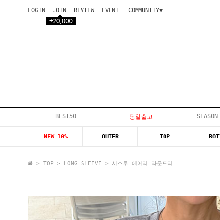
LOGIN
JOIN
REVIEW
EVENT
COMMUNITY▼
공지사항
이벤트
등급안내
상품후기
Q&A게시판
VIP게시판
개인결제
입고지연
BEST50
SEASON
당일출고
인스타이벤트
NEW 10%
OUTER
TOP
BOT
모델지원
>
TOP
>
LONG SLEEVE
> 시스루 에어리 라운드티