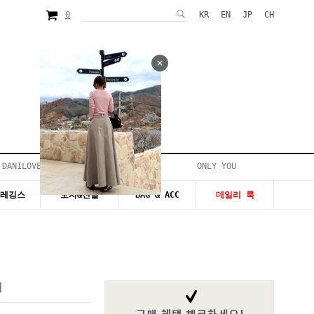
0
KR
EN
JP
CH
 DANILOVE
ONLY YOU
시즌20~50%세일
&레깅스
모자&신발
BAG & ACC
데일리 룩
티