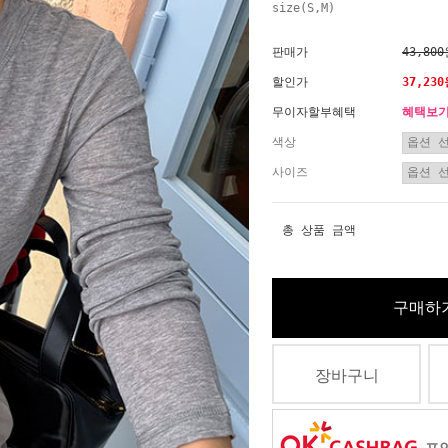
size(S,M)
판매가
43,80
할인가
37,23
무이자할부혜택
혜택보
색상
사이즈
총 상품 금액
구매하
장바구니